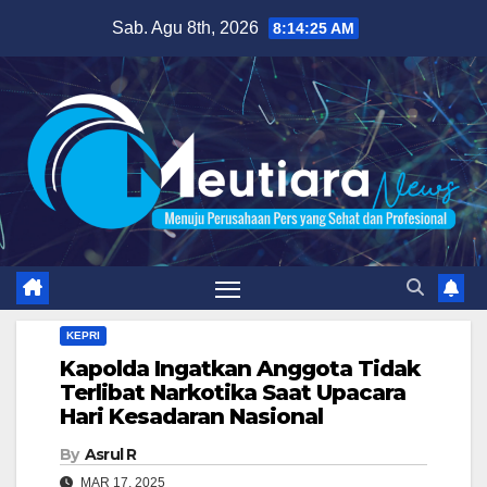
Skip
Sab. Agu 8th, 2026
8:14:26 AM
to
content
KEPRI
Kapolda Ingatkan Anggota Tidak
Terlibat Narkotika Saat Upacara
Hari Kesadaran Nasional
By
Asrul R
MAR 17, 2025