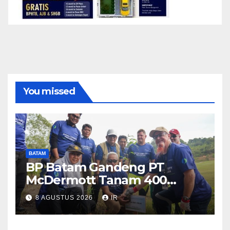
You missed
BATAM
BP Batam Gandeng PT
McDermott Tanam 400
Bambu Betung di Waduk
8 AGUSTUS 2026
IR
Nongsa