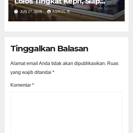
Lolos Tingkat Kepri, Siap
Mengikuti Seleksi Akpol
JUN 27, 2026
ASRUL R
Tingkat Pusat 2 Juli 2026
Tinggalkan Balasan
Alamat email Anda tidak akan dipublikasikan.
Ruas
yang wajib ditandai
*
Komentar
*