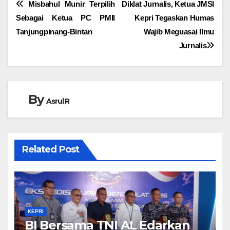
Navigasi
Misbahul Munir Terpilih
Diklat Jurnalis, Ketua JMSI
Sebagai Ketua PC PMII
Kepri Tegaskan Humas
pos
Tanjungpinang-Bintan
Wajib Meguasai Ilmu
Jurnalis
By
Asrul R
Related Post
KEPRI
BI Bersama TNI AL Edarkan