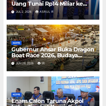
Uang Tunai Rp14 Miliar ke
Pulau Terluar di Kepri Guna
JUL 2, 2026
ASRUL R
Memperkuat Kedaulatan dan
Stabilitas Rupiah
KEPRI
Gubernur Ansar Buka Dragon
Boat Race 2026, Budaya
Bahari Dongkrak Pariwisata
JUN 29, 2026
IR
Kepri
KEPRI
Enam Calon Taruna Akpol