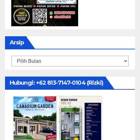
Arsip
Arsip
Hubungi: ‪+62 813-7147-0104‬ (Rizki)