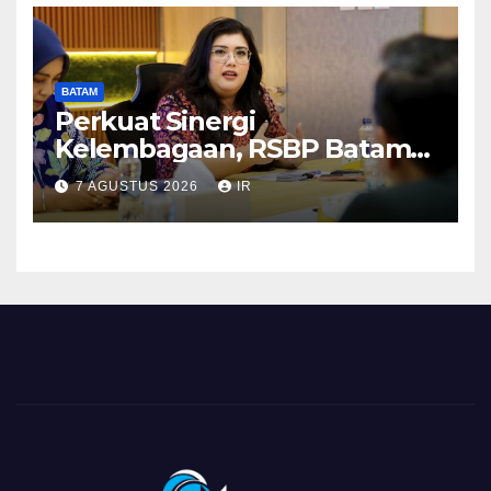
BATAM
Perkuat Sinergi
Kelembagaan, RSBP Batam
dan BPOM Pastikan
7 AGUSTUS 2026
IR
Pelayanan dan Ketersediaan
Obat Aman