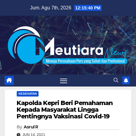
Skip
Jum. Agu 7th, 2026
12:15:42 PM
to
content
KESEHATAN
Kapolda Kepri Beri Pemahaman
Kepada Masyarakat Lingga
Pentingnya Vaksinasi Covid-19
By
Asrul R
JUN 14, 2021