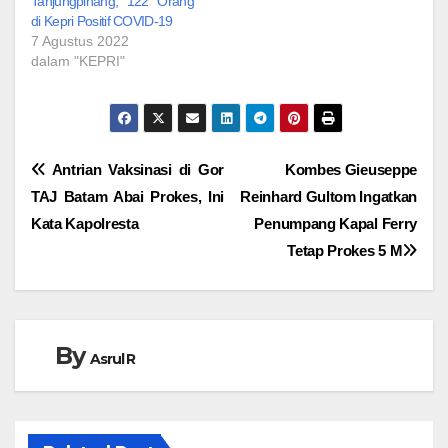
Tanjungpinang, 122 Orang
di Kepri Positif COVID-19
7 Agustus 2022
dalam "KEPRI"
Navigasi
Antrian Vaksinasi di Gor
Kombes Gieuseppe
TAJ Batam Abai Prokes, Ini
Reinhard Gultom Ingatkan
pos
Kata Kapolresta
Penumpang Kapal Ferry
Tetap Prokes 5 M
By
Asrul R