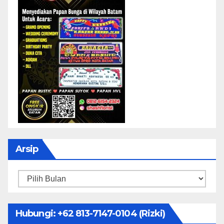
Arsip
Arsip
Hubungi: ‪+62 813-7147-0104‬ (Rizki)