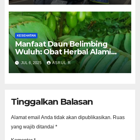
KESEHATAN
Manfaat Daun Belimbing
Wuluh: Obat Herbal Alami
yang Mulai Dilirik Masyarakat
JUL 6, 2025
ASRUL R
Luar Negri
Tinggalkan Balasan
Alamat email Anda tidak akan dipublikasikan.
Ruas
yang wajib ditandai
*