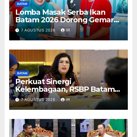
BATAM
Lomba Masak Serba Ikan
Batam 2026 Dorong Gemar
Makan Ikan
7 AGUSTUS 2026
IR
BATAM
Perkuat Sinergi
Kelembagaan, RSBP Batam
dan BPOM Pastikan
7 AGUSTUS 2026
IR
Pelayanan dan Ketersediaan
Obat Aman