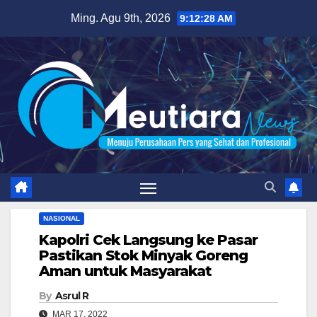
Skip
Ming. Agu 9th, 2026
9:12:29 AM
to
content
NASIONAL
Kapolri Cek Langsung ke Pasar
Pastikan Stok Minyak Goreng
Aman untuk Masyarakat
By
Asrul R
MAR 17, 2022