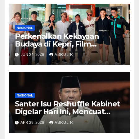
NASIONAL
Perkenalkan Kekayaan
Budaya di Kepri, Film
“Samudra di Atas Laut”
JUN 24, 2026
ASRUL R
Angkat Kisah Anak Orang
Laut
NASIONAL
Santer Isu Reshuffle Kabinet
Digelar Hari Ini, Mencuat
Nama Eks KSAD Dudung
APR 29, 2026
ASRUL R
Abdurachman hingga Ketum
KSPSI Jumhur Hidayat ‎