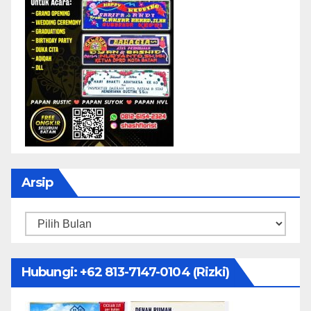
Arsip
Arsip
Hubungi: ‪+62 813-7147-0104‬ (Rizki)