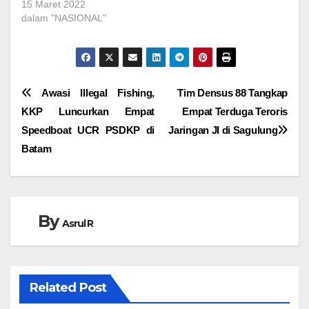
15 Maret 2022
dalam "NASIONAL"
Navigasi
Awasi Illegal Fishing,
Tim Densus 88 Tangkap
KKP Luncurkan Empat
Empat Terduga Teroris
pos
Speedboat UCR PSDKP di
Jaringan JI di Sagulung
Batam
By
Asrul R
Related Post