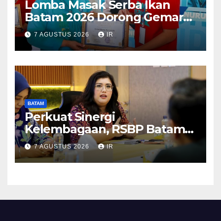
Lomba Masak Serba Ikan
Batam 2026 Dorong Gemar
Makan Ikan
7 AGUSTUS 2026
IR
BATAM
Perkuat Sinergi
Kelembagaan, RSBP Batam
dan BPOM Pastikan
7 AGUSTUS 2026
IR
Pelayanan dan Ketersediaan
Obat Aman