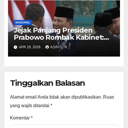
NASIONAL
Jejak Panjang Presiden
Prabowo Rombak Kabinet:
Ganti Mendikti Saintek
APR 29, 2026
ASRUL R
sampai Geser Menteri
Lingkungan Hidup
Tinggalkan Balasan
Alamat email Anda tidak akan dipublikasikan.
Ruas
yang wajib ditandai
*
Komentar
*