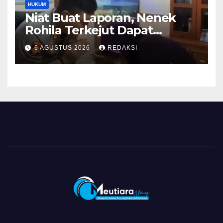
HUKUM
Niat Buat Laporan, Nenek
Rohila Terkejut Dapat
Bantuan dari Kabid Propam
6 AGUSTUS 2026
REDAKSI
Kombes Pol Eddwi