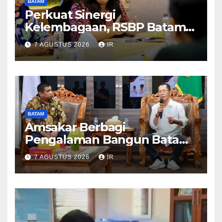
BATAM
Perkuat Sinergi
Kelembagaan, RSBP Batam
dan BPOM Pastikan
7 AGUSTUS 2026
IR
Pelayanan dan Ketersediaan
Obat Aman
BATAM
Amsakar Berbagi
Pengalaman Bangun Batam,
DPRD Dumai Dalami
7 AGUSTUS 2026
IR
Pendidikan hingga Investasi