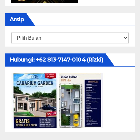
Arsip
Arsip
Hubungi: ‪+62 813-7147-0104‬ (Rizki)