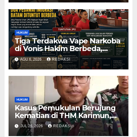
HUKUM
Tiga Terdakwa Vape Narkoba
di Vonis Hakim Berbeda,
Oknum Pegawai Imigrasi
AGU 6, 2026
REDAKSI
Batam Paling Ringan
HUKUM
Kasus Pemukulan Berujung
Kematian di THM Karimun,
Oknum Perwira TNI Resmi
JUL 25, 2026
REDAKSI
Jadi Tersangka