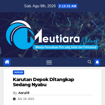
Skip
Sab. Agu 8th, 2026
2:13:32 AM
to
content
HUKUM
Karutan Depok Ditangkap
Sedang Nyabu
By
Asrul R
JUL 19, 2021