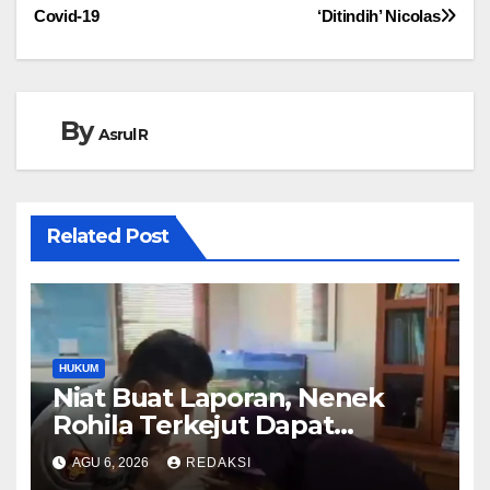
pos
Covid-19
‘Ditindih’ Nicolas
By
Asrul R
Related Post
HUKUM
Niat Buat Laporan, Nenek
Rohila Terkejut Dapat
Bantuan dari Kabid Propam
AGU 6, 2026
REDAKSI
Kombes Pol Eddwi