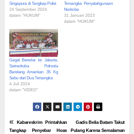
Singapura di Tangkap Polisi
Tersangka Penyalahgunaan
24 September 2024
Narkoba
dalam "HUKUM"
31 Januari 2023
dalam "HUKUM"
Gagal Beredar ke Jakarta,
Satnarkoba Polresta
Barelang Amankan 35 Kg
Sabu dari Dua Tersangka
4 Juli 2024
dalam "VIDEO"
Navigasi
Kabareskrim Printahkan
Gadis Belia Batam Takut
Tangkap Penyebar Hoax
Pulang Karena Semalaman