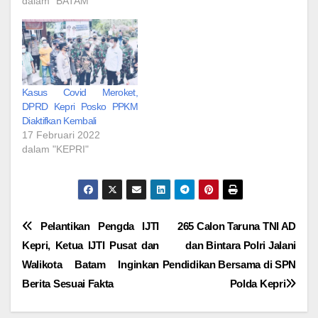
dalam "BATAM"
Kasus Covid Meroket,
DPRD Kepri Posko PPKM
Diaktifkan Kembali
17 Februari 2022
dalam "KEPRI"
Navigasi
Pelantikan Pengda IJTI
265 Calon Taruna TNI AD
Kepri, Ketua IJTI Pusat dan
dan Bintara Polri Jalani
pos
Walikota Batam Inginkan
Pendidikan Bersama di SPN
Berita Sesuai Fakta
Polda Kepri