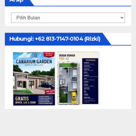
Arsip
Hubungi: ‪+62 813-7147-0104‬ (Rizki)