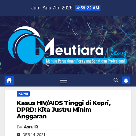
Skip
Jum. Agu 7th, 2026
4:59:23 AM
to
content
KEPRI
Kasus HIV/AIDS Tinggi di Kepri,
DPRD: Kita Justru Minim
Anggaran
By
Asrul R
DES 14, 2021