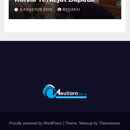
Bantuan dari Kabid Propam
6 AGUSTUS 2026
REDAKSI
Kombes Pol Eddwi
Proudly powered by WordPress
|
Theme: Newsup by
Themeansar
.