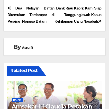
Navigasi
Dua Nelayan Bintan
Bank Riau Kepri: Kami Siap
Ditemukan Terdampar di
Tanggungjawab Kasus
pos
Perairan Nongsa Batam
Kehilangan Uang Nasabah
By
Asrul R
Related Post
BATAM
Amsakar-Li Claudia Petakan