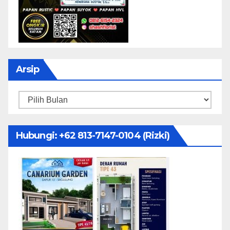
Arsip
Arsip
Hubungi: ‪+62 813-7147-0104‬ (Rizki)