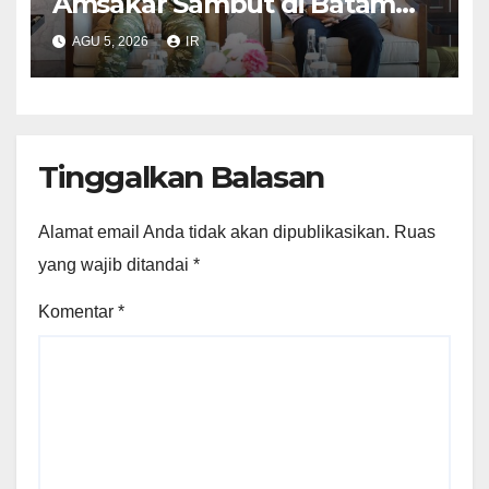
Amsakar Sambut di Batam
Sebelum Bertolak ke Lingga
AGU 5, 2026
IR
Tinggalkan Balasan
Alamat email Anda tidak akan dipublikasikan.
Ruas
yang wajib ditandai
*
Komentar
*