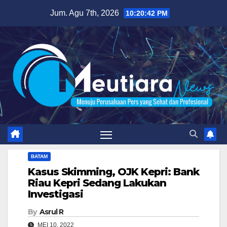
Skip
Jum. Agu 7th, 2026
10:20:43 PM
to
content
BATAM
Kasus Skimming, OJK Kepri: Bank
Riau Kepri Sedang Lakukan
Investigasi
By
Asrul R
MEI 10, 2022