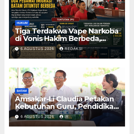
HUKUM
Tiga Terdakwa Vape Narkoba
di Vonis Hakim Berbeda,
Oknum Pegawai Imigrasi
6 AGUSTUS 2026
REDAKSI
Batam Paling Ringan
BATAM
Amsakar-Li Claudia Petakan
Kebutuhan Guru, Pendidikan
Berkualitas Jadi Prioritas
6 AGUSTUS 2026
IR
Batam