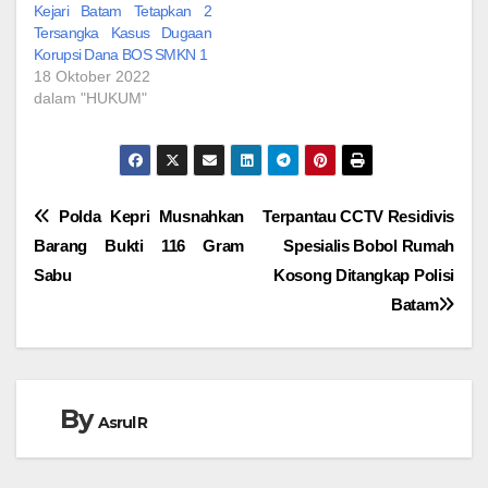
Kejari Batam Tetapkan 2
Tersangka Kasus Dugaan
Korupsi Dana BOS SMKN 1
18 Oktober 2022
dalam "HUKUM"
Navigasi
Polda Kepri Musnahkan
Terpantau CCTV Residivis
Barang Bukti 116 Gram
Spesialis Bobol Rumah
pos
Sabu
Kosong Ditangkap Polisi
Batam
By
Asrul R