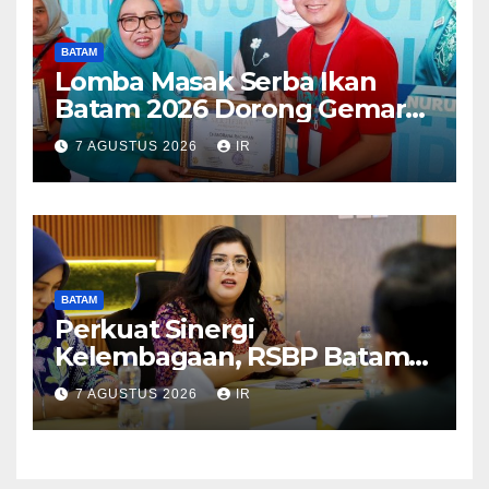
BATAM
Lomba Masak Serba Ikan
Batam 2026 Dorong Gemar
Makan Ikan
7 AGUSTUS 2026
IR
BATAM
Perkuat Sinergi
Kelembagaan, RSBP Batam
dan BPOM Pastikan
7 AGUSTUS 2026
IR
Pelayanan dan Ketersediaan
Obat Aman