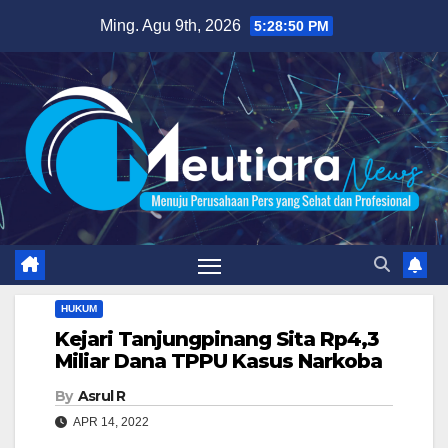
Skip
Ming. Agu 9th, 2026
5:28:51 PM
to
content
HUKUM
Kejari Tanjungpinang Sita Rp4,3
Miliar Dana TPPU Kasus Narkoba
By
Asrul R
APR 14, 2022