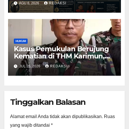
Oknum Pegawai Imigrasi
AGU 6, 2026
REDAKSI
Batam Paling Ringan
HUKUM
Kasus Pemukulan Berujung
Kematian di THM Karimun,
Oknum Perwira TNI Resmi
JUL 25, 2026
REDAKSI
Jadi Tersangka
Tinggalkan Balasan
Alamat email Anda tidak akan dipublikasikan.
Ruas
yang wajib ditandai
*