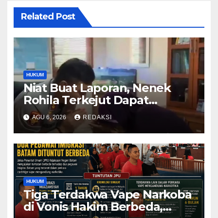
Related Post
HUKUM
Niat Buat Laporan, Nenek
Rohila Terkejut Dapat
Bantuan dari Kabid Propam
AGU 6, 2026
REDAKSI
Kombes Pol Eddwi
HUKUM
Tiga Terdakwa Vape Narkoba
di Vonis Hakim Berbeda,