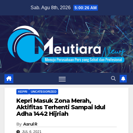
Skip
Sab. Agu 8th, 2026
5:00:27 AM
to
content
KEPRI
UNCATEGORIZED
Kepri Masuk Zona Merah,
Aktifitas Terhenti Sampai Idul
Adha 1442 Hijriah
By
Asrul R
JUL 6, 2021