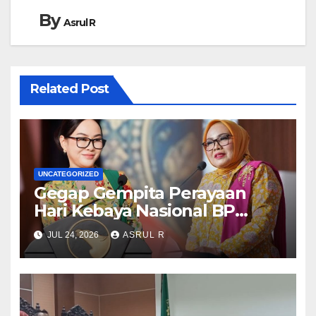
By
Asrul R
Related Post
UNCATEGORIZED
Gegap Gempita Perayaan
Hari Kebaya Nasional BP
Batam
JUL 24, 2026
ASRUL R