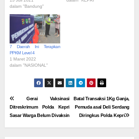
15 Juli 2021
dalam "KEPRI"
dalam "Bandung"
7 Daerah Ini Terapkan
PPKM Level 4
1 Maret 2022
dalam "NASIONAL"
Navigasi
Gerai Vaksinasi
Batal Transaksi 1Kg Ganja,
Ditreskrimum Polda Kepri
Pemuda asal Deli Serdang
pos
Sasar Warga Belum Divaksin
Diringkus Polda Kepri