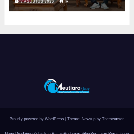
7 AGUSTUS 2026
IR
Pendidikan hingga Investasi
Proudly powered by WordPress
|
Theme: Newsup by
Themeansar
.
Home
Disclaimer
Kebijakan Privasi
Pedoman Siber
Peraturan Perusahaan