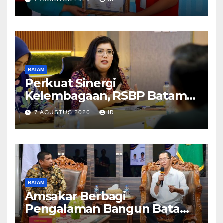
BATAM
Perkuat Sinergi
Kelembagaan, RSBP Batam
dan BPOM Pastikan
7 AGUSTUS 2026
IR
Pelayanan dan Ketersediaan
Obat Aman
BATAM
Amsakar Berbagi
Pengalaman Bangun Batam,
DPRD Dumai Dalami