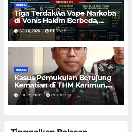
HUKUM
Tiga Terdakwa Vape Narkoba
di Vonis Hakim Berbeda,
Oknum Pegawai Imigrasi
AGU 6, 2026
REDAKSI
Batam Paling Ringan
HUKUM
Kasus Pemukulan Berujung
Kematian di THM Karimun,
Oknum Perwira TNI Resmi
JUL 25, 2026
REDAKSI
Jadi Tersangka
Tinggalkan Balasan