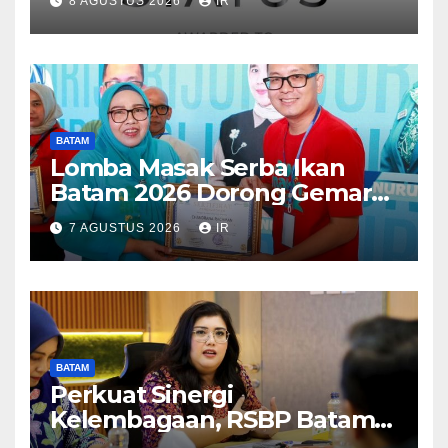
8 AGUSTUS 2026
IR
dari WSO
BATAM
Lomba Masak Serba Ikan
Batam 2026 Dorong Gemar
Makan Ikan
7 AGUSTUS 2026
IR
BATAM
Perkuat Sinergi
Kelembagaan, RSBP Batam
dan BPOM Pastikan