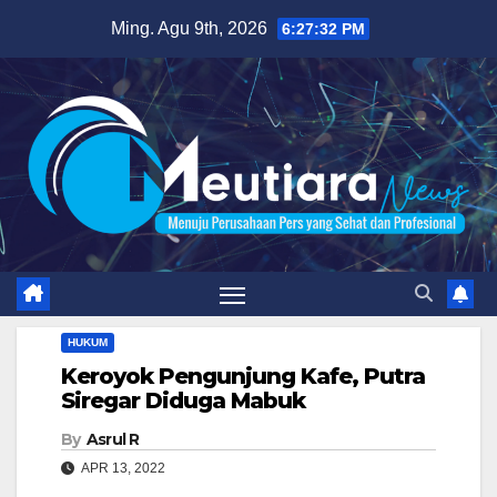
Skip
Ming. Agu 9th, 2026
6:27:33 PM
to
content
HUKUM
Keroyok Pengunjung Kafe, Putra
Siregar Diduga Mabuk
By
Asrul R
APR 13, 2022