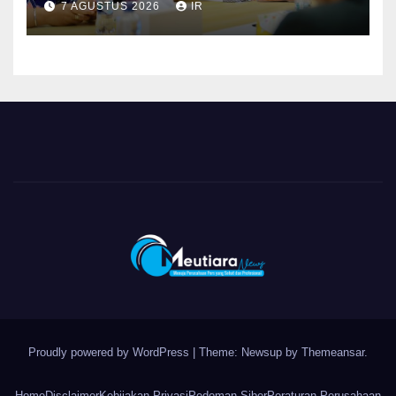
7 AGUSTUS 2026
IR
Pelayanan dan Ketersediaan
Obat Aman
Proudly powered by WordPress
|
Theme: Newsup by
Themeansar
.
Home
Disclaimer
Kebijakan Privasi
Pedoman Siber
Peraturan Perusahaan