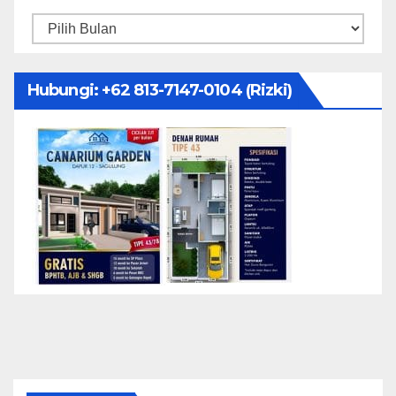
Arsip
Hubungi: ‪+62 813-7147-0104‬ (Rizki)