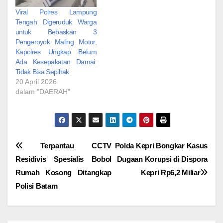
Viral Polres Lampung
Tengah Digeruduk Warga
untuk Bebaskan 3
Pengeroyok Maling Motor,
Kapolres Ungkap Belum
Ada Kesepakatan Damai:
Tidak Bisa Sepihak
20 April 2026
dalam "DAERAH"
Navigasi
Terpantau CCTV
Polda Kepri Bongkar Kasus
Residivis Spesialis Bobol
Dugaan Korupsi di Dispora
pos
Rumah Kosong Ditangkap
Kepri Rp6,2 Miliar
Polisi Batam