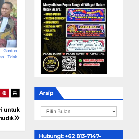
s Gordon
an Tidak
Arsip
ri untuk
Arsip
mudik
Hubungi: ‪+62 813-7147-