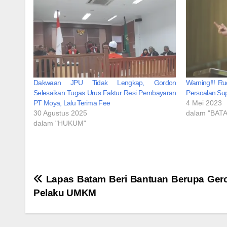
Dakwaan JPU Tidak Lengkap, Gordon
Warning!!! R
Selesaikan Tugas Urus Faktur Resi Pembayaran
Persoalan Sup
PT Moya, Lalu Terima Fee
4 Mei 2023
30 Agustus 2025
dalam "BAT
dalam "HUKUM"
Navigasi
Lapas Batam Beri Bantuan Berupa Ger
Pelaku UMKM
pos