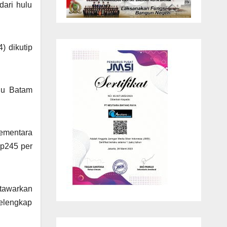
dari hulu
 dikutip
lu Batam
Sementara
Rp245 per
tawarkan
pelengkap