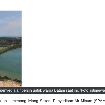
nyedia air bersih untuk warga Batam saat ini. (Foto: istimewa
kan pemenang lelang Sistem Penyediaan Air Minum (SPAM