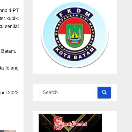
andiri-PT
er kubik.
u senilai
P Batam.
a lelang
pril 2022