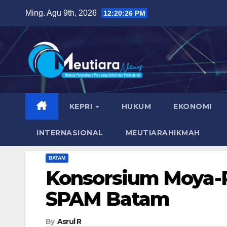
Skip
Ming. Agu 9th, 2026
12:20:28 PM
to
content
KEPRI
HUKUM
EKONOMI
INTERNASIONAL
MEUTIARAHIKMAH
BATAM
Konsorsium Moya-
SPAM Batam
By
Asrul R