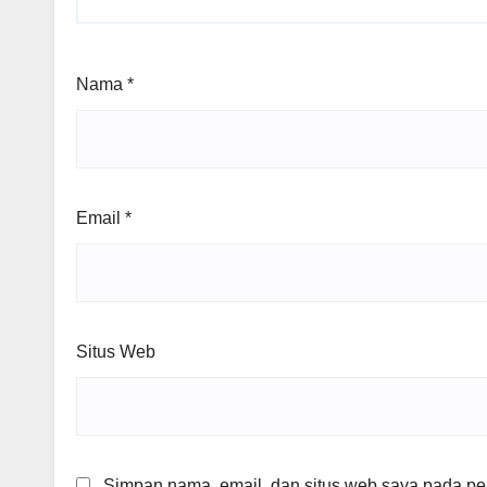
Nama
*
Email
*
Situs Web
Simpan nama, email, dan situs web saya pada per