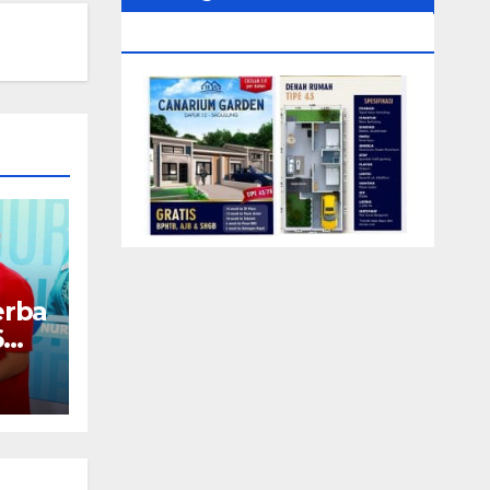
0104‬ (Rizki)
erba
6