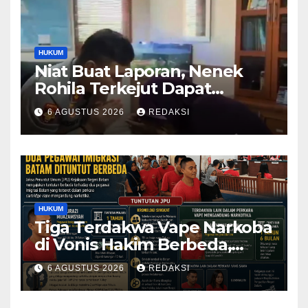
HUKUM
Niat Buat Laporan, Nenek
Rohila Terkejut Dapat
Bantuan dari Kabid Propam
6 AGUSTUS 2026
REDAKSI
Kombes Pol Eddwi
HUKUM
Tiga Terdakwa Vape Narkoba
di Vonis Hakim Berbeda,
Oknum Pegawai Imigrasi
6 AGUSTUS 2026
REDAKSI
Batam Paling Ringan