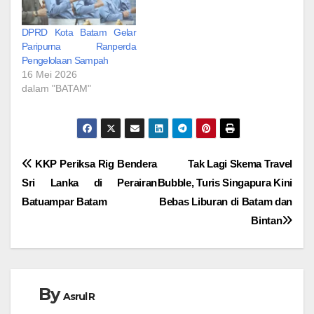
DPRD Kota Batam Gelar
Paripurna Ranperda
Pengelolaan Sampah
16 Mei 2026
dalam "BATAM"
Navigasi
KKP Periksa Rig Bendera
Tak Lagi Skema Travel
Sri Lanka di Perairan
Bubble, Turis Singapura Kini
pos
Batuampar Batam
Bebas Liburan di Batam dan
Bintan
By
Asrul R