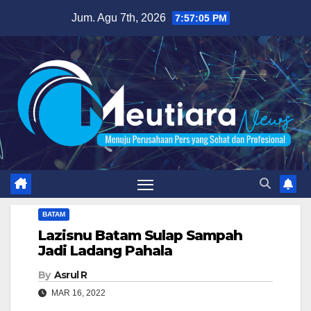
Skip
Jum. Agu 7th, 2026
7:57:06 PM
to
content
BATAM
Lazisnu Batam Sulap Sampah
Jadi Ladang Pahala
By
Asrul R
MAR 16, 2022