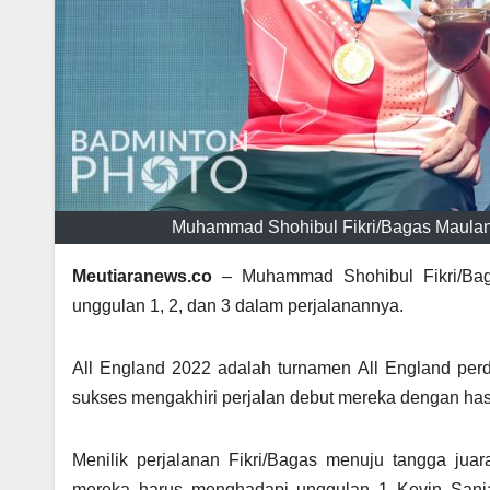
Muhammad Shohibul Fikri/Bagas Maulana 
Meutiaranews.co
– Muhammad Shohibul Fikri/Bag
unggulan 1, 2, dan 3 dalam perjalanannya.
All England 2022 adalah turnamen All England per
sukses mengakhiri perjalan debut mereka dengan has
Menilik perjalanan Fikri/Bagas menuju tangga juara
mereka harus menghadapi unggulan 1 Kevin Sanj