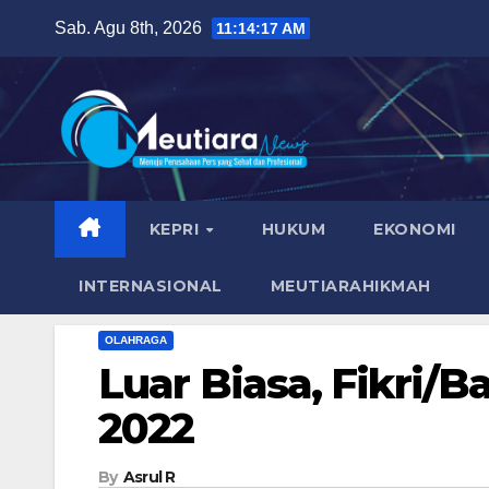
Skip
Sab. Agu 8th, 2026
11:14:18 AM
to
content
KEPRI
HUKUM
EKONOMI
INTERNASIONAL
MEUTIARAHIKMAH
OLAHRAGA
Luar Biasa, Fikri/B
2022
By
Asrul R