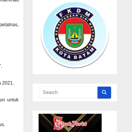
pelatnas,
.
a 2021.
tun untuk
us.