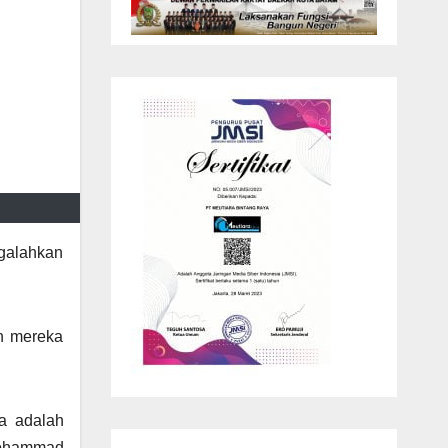
galahkan
un mereka
ya adalah
Mohammad