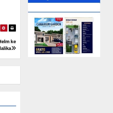
0104‬ (Rizki)
Helm ke
alika