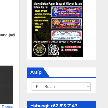
yang jadi
Arsip
Arsip
Hubungi: ‪+62 813-7147-
la Thomas