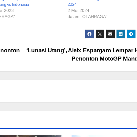
tangkis Indonesia
2024
er 2023
2 Mei 2024
AHRAGA"
dalam "OLAHRAGA"
enonton
‘Lunasi Utang’, Aleix Espargaro Lempar 
Penonton MotoGP Mand