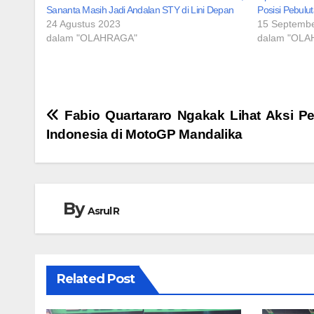
Sananta Masih Jadi Andalan STY di Lini Depan
Posisi Pebulu
24 Agustus 2023
15 Septemb
dalam "OLAHRAGA"
dalam "OL
Navigasi
Fabio Quartararo Ngakak Lihat Aksi P
Indonesia di MotoGP Mandalika
pos
By
Asrul R
Related Post