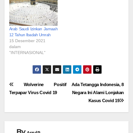
Arab Saudi Izinkan Jamaah
12 Tahun Ibadah Umrah
15 Desember 2021
dalam
"INTERNASIONAL"
Navigasi
Wolverine Positif
Ada Tetangga Indonesia, 8
Terpapar Virus Covid 19
Negara Ini Alami Lonjakan
pos
Kasus Covid 19
By
Asrul R