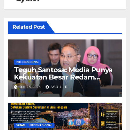
Related Post
INTERNASIONAL
Teguh Santosa: Media Punya
Kekuatan Besar Redam
Konflik dan Kedepankan
JUL 15, 2026
ASRUL R
Narasi Perdamaian
BATAM
INTERNASIONAL