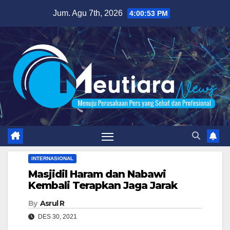
Skip
Jum. Agu 7th, 2026
4:00:54 PM
to
content
INTERNASIONAL
Masjidil Haram dan Nabawi
Kembali Terapkan Jaga Jarak
By
Asrul R
DES 30, 2021