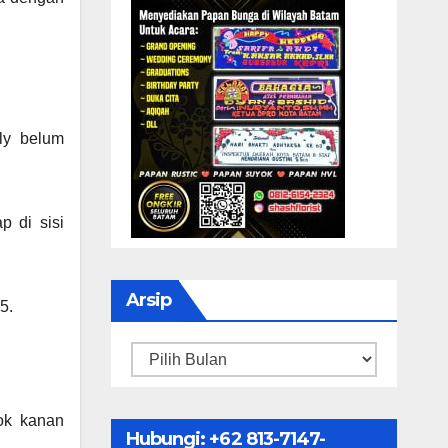
ly belum
 di sisi
Arsip
5.
Arsip
ok kanan
Hubungi: ‪+62 813-7147-