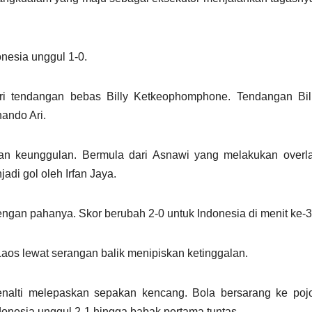
nesia unggul 1-0.
i tendangan bebas Billy Ketkeophomphone. Tendangan Bil
ando Ari.
an keunggulan. Bermula dari Asnawi yang melakukan overlap
adi gol oleh Irfan Jaya.
engan pahanya. Skor berubah 2-0 untuk Indonesia di menit ke-3
Laos lewat serangan balik menipiskan ketinggalan.
penalti melepaskan sepakan kencang. Bola bersarang ke poj
onesia unggul 2-1 hingga babak pertama tuntas.