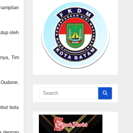
nampilan
utup oleh
nya, Tim
o Oudone.
but bola
ya dengan