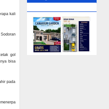
0104‬ (Rizki)
rapa kali
. Sodoran
etak gol
anya bisa
ahir pada
 menerpa