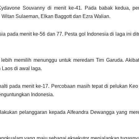
 Kydavone Souvanny di menit ke-41. Pada babak kedua, pe
Witan Sulaeman, Elkan Baggott dan Ezra Walian.
ia pada menit ke-56 dan 77. Pesta gol Indonesia di laga ini dit
s lebih memilih menunggu untuk meredam Tim Garuda. Akibat
 Laos di awal laga.
alti pada menit ke-17. Percobaan masih tepat di pelukan Ke
nguntungkan Indonesia.
lakukan pelanggaran kepada Alfeandra Dewangga yang mere
 Mangkualam yang maju sebagai eksekutor menjalankan tugasn