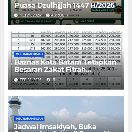
Puasa Dzulhijjah 1447 H/2026
MEI 24, 2026
ASRUL R
MEUTIARAHIKMAH
Baznas Kota Batam Tetapkan
Besaran Zakat Fitrah
Ramadan 2026, Ini Rincian
FEB 28, 2026
IR
Lengkapnya
MEUTIARAHIKMAH
Jadwal Imsakiyah, Buka