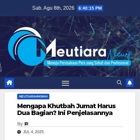
Skip
Sab. Agu 8th, 2026
6:40:16 PM
to
content
MEUTIARAHIKMAH
Mengapa Khutbah Jumat Harus
Dua Bagian? Ini Penjelasannya
By
IR
JUL 4, 2025