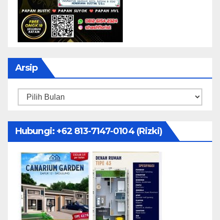
Arsip
Arsip
Hubungi: ‪+62 813-7147-0104‬ (Rizki)