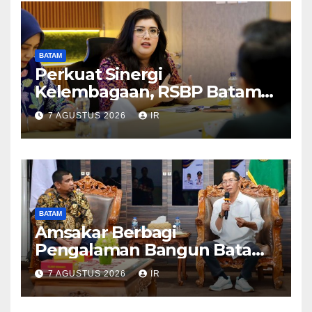
BATAM
Perkuat Sinergi
Kelembagaan, RSBP Batam
dan BPOM Pastikan
7 AGUSTUS 2026
IR
Pelayanan dan Ketersediaan
Obat Aman
BATAM
Amsakar Berbagi
Pengalaman Bangun Batam,
DPRD Dumai Dalami
7 AGUSTUS 2026
IR
Pendidikan hingga Investasi