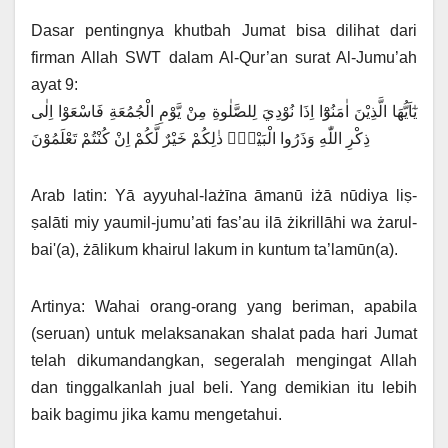
Dasar pentingnya khutbah Jumat bisa dilihat dari
firman Allah SWT dalam Al-Qur’an surat Al-Jumu’ah
ayat 9:
يٰٓاَيُّهَا الَّذِيْنَ اٰمَنُوْٓا اِذَا نُوْدِيَ لِلصَّلٰوةِ مِنْ يَّوْمِ الْجُمُعَةِ فَاسْعَوْا اِلٰى
ذِكْرِ اللّٰهِ وَذَرُوا الْبَيْعَۗ ذٰلِكُمْ خَيْرٌ لَّكُمْ اِنْ كُنْتُمْ تَعْلَمُوْنَ
Arab latin: Yā ayyuhal-lażīna āmanū iżā nūdiya liṣ-
ṣalāti miy yaumil-jumu’ati fas’au ilā żikrillāhi wa żarul-
bai'(a), żālikum khairul lakum in kuntum ta’lamūn(a).
Artinya: Wahai orang-orang yang beriman, apabila
(seruan) untuk melaksanakan shalat pada hari Jumat
telah dikumandangkan, segeralah mengingat Allah
dan tinggalkanlah jual beli. Yang demikian itu lebih
baik bagimu jika kamu mengetahui.