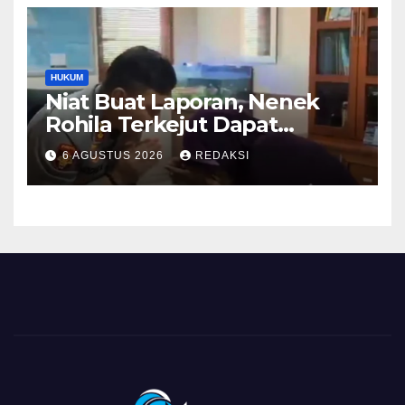
HUKUM
Niat Buat Laporan, Nenek
Rohila Terkejut Dapat
Bantuan dari Kabid Propam
6 AGUSTUS 2026
REDAKSI
Kombes Pol Eddwi