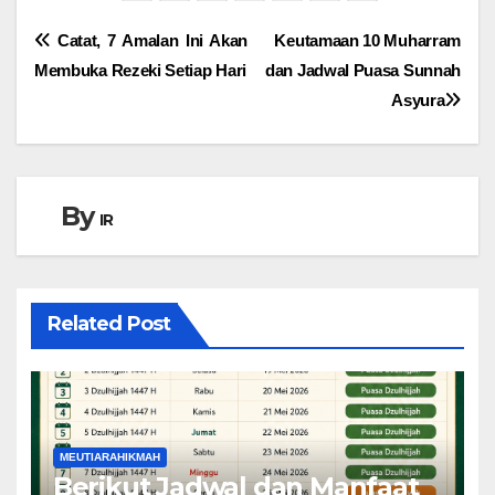
Navigasi
Catat, 7 Amalan Ini Akan
Keutamaan 10 Muharram
Membuka Rezeki Setiap Hari
dan Jadwal Puasa Sunnah
pos
Asyura
By
IR
Related Post
MEUTIARAHIKMAH
Berikut Jadwal dan Manfaat