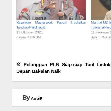
Resahkan Masyarakat, Kapolri Intruksikan
Mahfud MD In
Tangkap Pinjol Ilegal
Toleransi Pinjo
13 Oktober 2021
11 Februari
dalam "HUKUM"
dalam "NAS
Navigasi
Pelanggan PLN Siap-siap Tarif Listri
Depan Bakalan Naik
pos
By
Asrul R