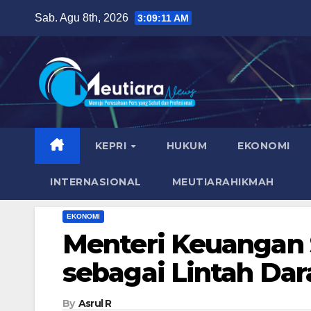
Skip
Sab. Agu 8th, 2026
3:09:13 AM
to
content
KEPRI
HUKUM
EKONOMI
INTERNASIONAL
MEUTIARAHIKMAH
EKONOMI
Menteri Keuangan S
sebagai Lintah Dara
By
Asrul R