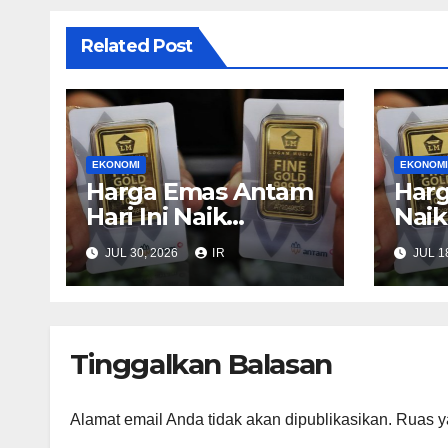
Related Post
EKONOMI
EKONOMI
Harga Emas Antam
Har
Hari Ini Naik
Naik
Rp15.000 per gram
Rp2.
JUL 30, 2026
IR
JUL 1
Gra
Tinggalkan Balasan
Alamat email Anda tidak akan dipublikasikan.
Ruas y