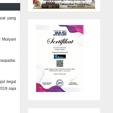
arat yang
ri Mulyani
waspadai.
ol ilegal
2019 saja