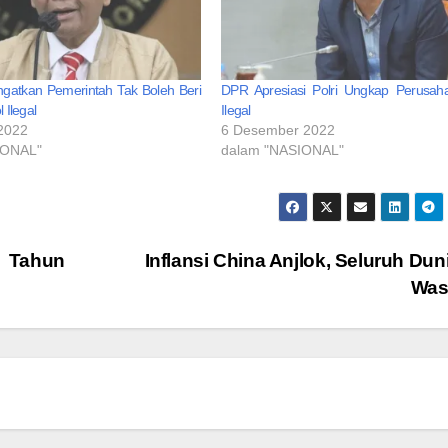
gatkan Pemerintah Tak Boleh Beri
DPR Apresiasi Polri Ungkap Perusaha
l Ilegal
Ilegal
 2022
6 Desember 2022
IONAL"
dalam "NASIONAL"
k Tahun
Inflansi China Anjlok, Seluruh Dun
Was