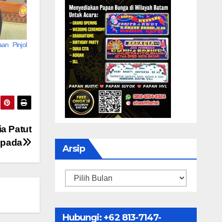
an Pinjol
ia Patut
pada
Arsip
Arsip
Hubungi: ‪+62 813-7147-