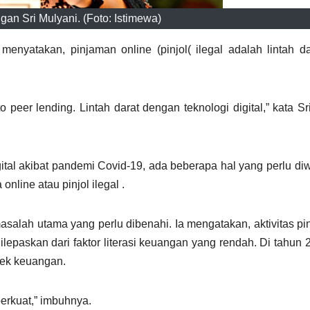
an Sri Mulyani. (Foto: Istimewa)
enyatakan, pinjaman online (pinjol( ilegal adalah lintah d
 to peer lending. Lintah darat dengan teknologi digital,” kata S
gital akibat pandemi Covid-19, ada beberapa hal yang perlu di
nline atau pinjol ilegal .
asalah utama yang perlu dibenahi. Ia mengatakan, aktivitas pinj
lepaskan dari faktor literasi keuangan yang rendah. Di tahun 
lek keuangan.
erkuat,” imbuhnya.