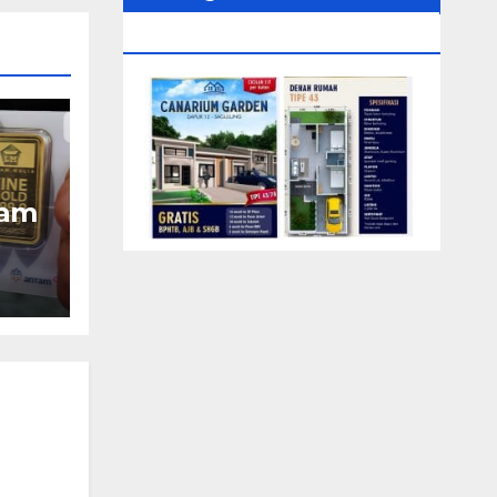
0104‬ (Rizki)
tam