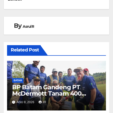
By
Asrul R
Related Post
BATAM
BP Batam Gandeng PT
McDermott Tanam 400
Bambu Betung di Waduk
AGU 8, 2026
IR
Nongsa