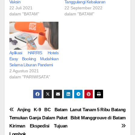
Vaksin
Tanggulangi Kebakaran
22 Juli 2021
22 September 2022
dalam "BATAM"
dalam "BATAM"
Aplikasi HARRIS Hotels
Easy Booking Mudahkan
Selama Liburan Pandemi
2 Agustus 2021
dalam "PARIWISATA"
Navigasi
Anjing K-9 BC Batam
Lanut Tanam 5 Ribu Batang
Temukan Ganja Dalam Paket
Bibit Manggrouve di Batam
pos
Kiriman Ekspedisi Tujuan
Lombok