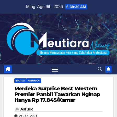
Skip
Ming. Agu 9th, 2026
6:39:31 AM
to
content
BATAM
HIBURAN
Merdeka Surprise Best Western
Premier Panbil Tawarkan Nginap
Hanya Rp 17.845/Kamar
By
Asrul R
AGU 5, 2021