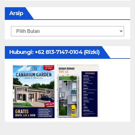
Arsip
Arsip
Hubungi: ‪+62 813-7147-0104‬ (Rizki)