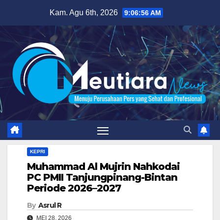
Skip
Kam. Agu 6th, 2026
9:06:57 AM
to
content
KEPRI
Muhammad Al Mujrin Nahkodai
PC PMII Tanjungpinang-Bintan
Periode 2026–2027
By
Asrul R
MEI 28, 2026