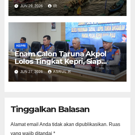
Bahari Dongkrak Pariwisata
JUN 29, 2026
IR
Kepri
KEPRI
Enam Calon Taruna Akpol
Lolos Tingkat Kepri, Siap
Mengikuti Seleksi Akpol
JUN 27, 2026
ASRUL R
Tingkat Pusat 2 Juli 2026
Tinggalkan Balasan
Alamat email Anda tidak akan dipublikasikan.
Ruas
yang wajib ditandai
*