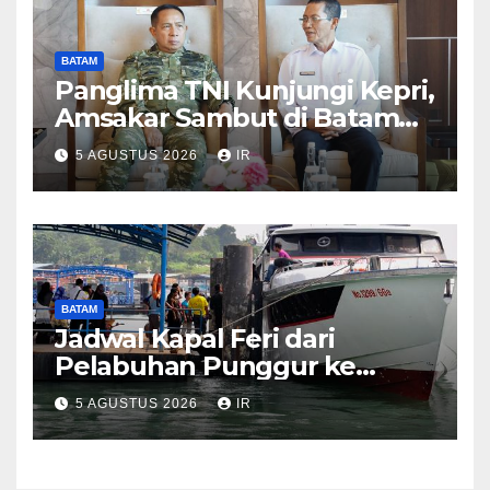
BATAM
Panglima TNI Kunjungi Kepri,
Amsakar Sambut di Batam
Sebelum Bertolak ke Lingga
5 AGUSTUS 2026
IR
BATAM
Jadwal Kapal Feri dari
Pelabuhan Punggur ke
Sejumlah Pulau di Kepri
5 AGUSTUS 2026
IR