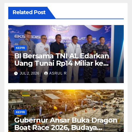
Related Post
KEPRI
BI Bersama TNI AL Edarkan
Uang Tunai Rp14 Miliar ke
Pulau Terluar di Kepri Guna
JUL 2, 2026
ASRUL R
Memperkuat Kedaulatan dan
Stabilitas Rupiah
KEPRI
Gubernur Ansar Buka Dragon
Boat Race 2026, Budaya