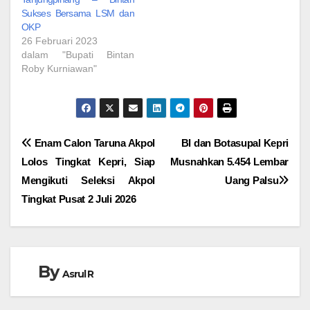
Sukses Bersama LSM dan
OKP
26 Februari 2023
dalam "Bupati Bintan
Roby Kurniawan"
Navigasi
Enam Calon Taruna Akpol
BI dan Botasupal Kepri
Lolos Tingkat Kepri, Siap
Musnahkan 5.454 Lembar
pos
Mengikuti Seleksi Akpol
Uang Palsu
Tingkat Pusat 2 Juli 2026
By
Asrul R