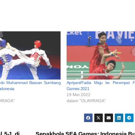
ondo Muhammad Bassan Sumbang
Apriyani/Fadia Maju ke Perempat F
ndonesia
Games 2021
19 Mei 2022
AHRAGA"
dalam "OLAHRAGA"
 5-1 di
Sepakbola SEA Games: Indonesia 