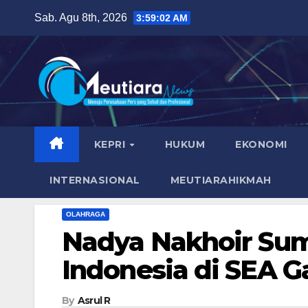
Skip
Sab. Agu 8th, 2026
3:59:04 AM
to
content
KEPRI
HUKUM
EKONOMI
INTERNASIONAL
MEUTIARAHIKMAH
OLAHRAGA
Nadya Nakhoir Su
Indonesia di SEA 
By
Asrul R