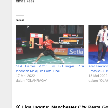
emas. (es)
Terkait
SEA Games 2021: Tim Bulutangkis Putri
Atlet Taekw
Indonesia Melaju ke Partai Final
Emas ke-36 I
17 Mei 2022
18 Mei 2022
dalam "OLAHRAGA"
dalam "OL
Liga Inggris: Manchester City Pesta Gol