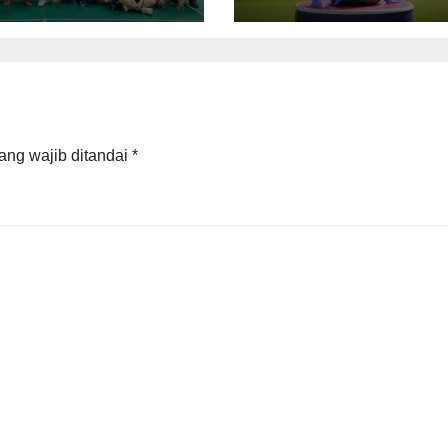
a Gong Xi Fa
 2026
ang wajib ditandai
*