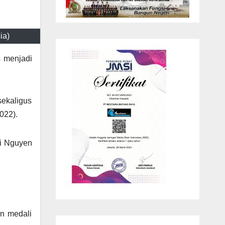
ia)
s menjadi
sekaligus
022).
ri Nguyen
an medali