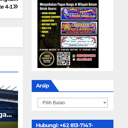
e 4-1
Arsip
Arsip
ngah
Hubungi: ‪+62 813-7147-