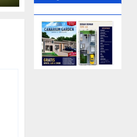
0104‬ (Rizki)