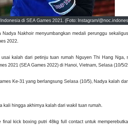
Indonesia di SEA Games 2021. (Foto: Instagram/@noc.indones
sia Nadya Nakhoir menyumbangkan medali perunggu sekaligu
mes 2022.
usai kalah dari petinju tuan rumah Nguyen Thi Hang Nga, 
mes 2021 (SEA Games 2022) di Hanoi, Vietnam, Selasa (10/5/2
Games Ke-31 yang berlangsung Selasa (10/5), Nadya kalah da
a kali hingga akhirnya kalah dari wakil tuan rumah.
inal kick boxing putri 48kg full contact untuk memperebutk