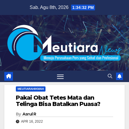
Skip
Sab. Agu 8th, 2026
1:34:33 PM
to
content
MEUTIARAHIKMAH
Pakai Obat Tetes Mata dan
Telinga Bisa Batalkan Puasa?
By
Asrul R
APR 16, 2022