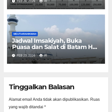
FEB 28, 2026
IR
Lengkapnya
MEUTIARAHIKMAH
Jadwal Imsakiyah, Buka
Puasa dan Salat di Batam Hari
Ini
FEB 23, 2026
IR
Tinggalkan Balasan
Alamat email Anda tidak akan dipublikasikan.
Ruas
yang wajib ditandai
*