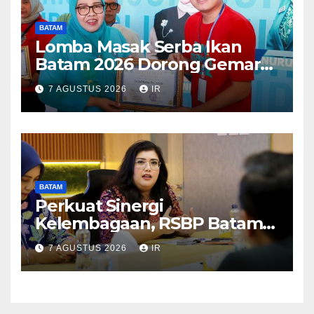
BATAM
Lomba Masak Serba Ikan
Batam 2026 Dorong Gemar
Makan Ikan
7 AGUSTUS 2026
IR
BATAM
Perkuat Sinergi
Kelembagaan, RSBP Batam
dan BPOM Pastikan
7 AGUSTUS 2026
IR
Pelayanan dan Ketersediaan
Obat Aman