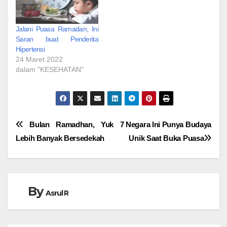
Jalani Puasa Ramadan, Ini
Saran buat Penderita
Hipertensi
24 Maret 2022
dalam "KESEHATAN"
Navigasi
Bulan Ramadhan, Yuk
7 Negara Ini Punya Budaya
Lebih Banyak Bersedekah
Unik Saat Buka Puasa
pos
By
Asrul R