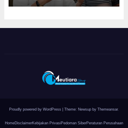
Ketentuan Peraturan
Perundang-undangan
Proudly powered by WordPress
|
Theme: Newsup by
Themeansar
.
Home
Disclaimer
Kebijakan Privasi
Pedoman Siber
Peraturan Perusahaan