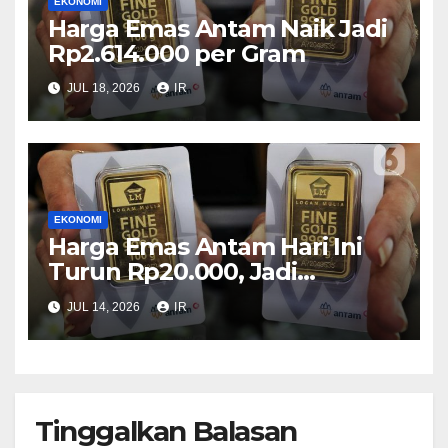
EKONOMI
Harga Emas Antam Naik Jadi
Rp2.614.000 per Gram
JUL 18, 2026
IR
EKONOMI
Harga Emas Antam Hari Ini
Turun Rp20.000, Jadi
Rp2.635.000 per Gram
JUL 14, 2026
IR
Tinggalkan Balasan