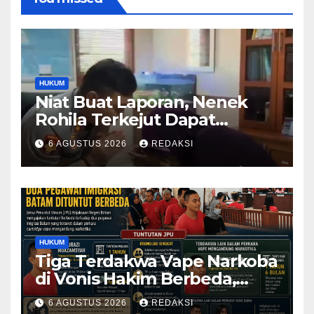
HUKUM
Niat Buat Laporan, Nenek
Rohila Terkejut Dapat
Bantuan dari Kabid Propam
6 AGUSTUS 2026
REDAKSI
Kombes Pol Eddwi
HUKUM
Tiga Terdakwa Vape Narkoba
di Vonis Hakim Berbeda,
Oknum Pegawai Imigrasi
6 AGUSTUS 2026
REDAKSI
Batam Paling Ringan