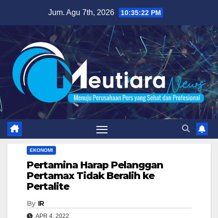
Skip
Jum. Agu 7th, 2026
10:35:23 PM
to
content
EKONOMI
Pertamina Harap Pelanggan
Pertamax Tidak Beralih ke
Pertalite
By
IR
APR 4, 2022