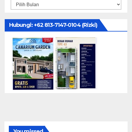
Arsip
Hubungi: ‪+62 813-7147-0104‬ (Rizki)
You missed