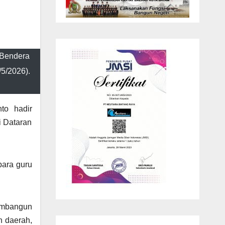
 Bendera
/5/2026).
to hadir
i Dataran
para guru
membangun
h daerah,