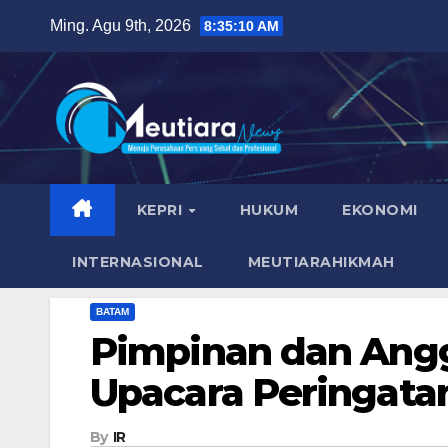
Skip
Ming. Agu 9th, 2026
8:35:11 AM
to
content
KEPRI
HUKUM
EKONOMI
INTERNASIONAL
MEUTIARAHIKMAH
BATAM
Pimpinan dan Ang
Upacara Peringata
By
IR