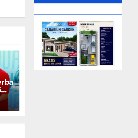
0104‬ (Rizki)
erba
6