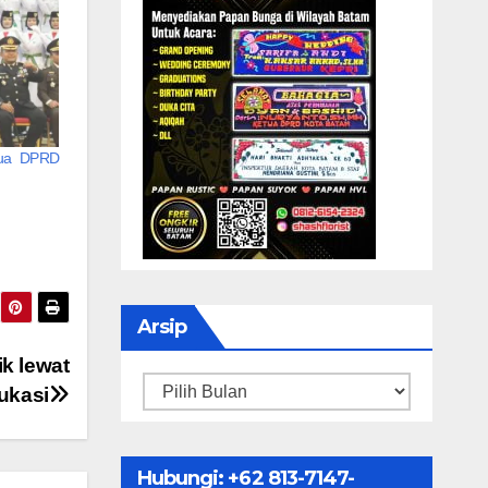
etua DPRD
Arsip
k lewat
Arsip
ukasi
Hubungi: ‪+62 813-7147-