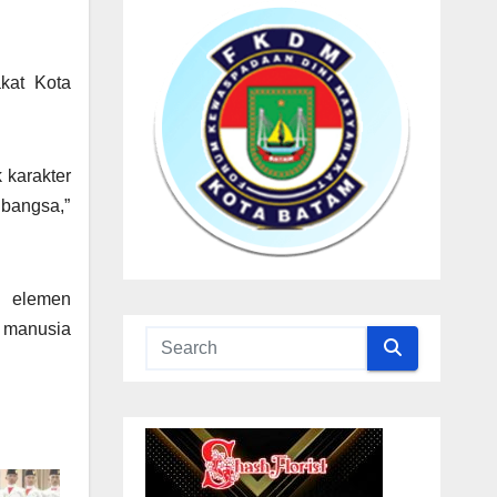
kat Kota
 karakter
 bangsa,”
h elemen
a manusia