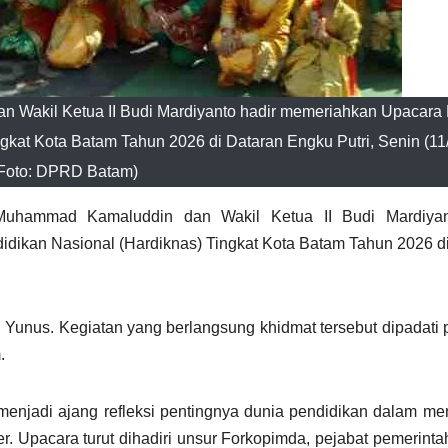
Wakil Ketua II Budi Mardiyanto hadir memeriahkan Upacara
gkat Kota Batam Tahun 2026 di Dataran Engku Putri, Senin (11
Foto: DPRD Batam)
ammad Kamaluddin dan Wakil Ketua II Budi Mardiyan
dikan Nasional (Hardiknas) Tingkat Kota Batam Tahun 2026 d
unus. Kegiatan yang berlangsung khidmat tersebut dipadati 
.
menjadi ajang refleksi pentingnya dunia pendidikan dalam 
. Upacara turut dihadiri unsur Forkopimda, pejabat pemerinta