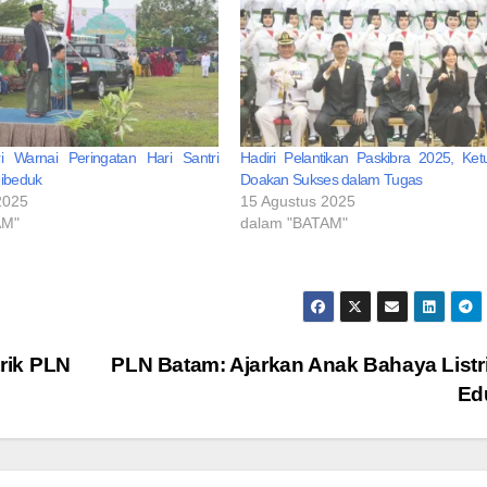
i Warnai Peringatan Hari Santri
Hadiri Pelantikan Paskibra 2025, K
eibeduk
Doakan Sukses dalam Tugas
2025
15 Agustus 2025
AM"
dalam "BATAM"
rik PLN
PLN Batam: Ajarkan Anak Bahaya Listri
Ed