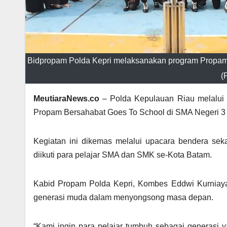
Bidpropam Polda Kepri melaksanakan program Propam 
(
MeutiaraNews.co
– Polda Kepulauan Riau melalui
Propam Bersahabat Goes To School di SMA Negeri 3 
Kegiatan ini dikemas melalui upacara bendera se
diikuti para pelajar SMA dan SMK se-Kota Batam.
Kabid Propam Polda Kepri, Kombes Eddwi Kurniaya
generasi muda dalam menyongsong masa depan.
“Kami ingin para pelajar tumbuh sebagai generasi