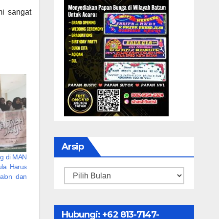
mi sangat
Arsip
ng di MAN
ula Harus
Arsip
Calon dan
Hubungi: ‪+62 813-7147-