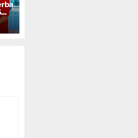
erba
6