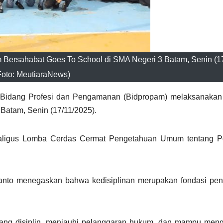
Bersahabat Goes To School di SMA Negeri 3 Batam, Senin (17
Foto: MeutiaraNews)
 Bidang Profesi dan Pengamanan (Bidpropam) melaksanakan
Batam, Senin (17/11/2025).
kaligus Lomba Cerdas Cermat Pengetahuan Umum tentang Po
nto menegaskan bahwa kedisiplinan merupakan fondasi pent
 yang disiplin, menjauhi pelanggaran hukum, dan mampu me