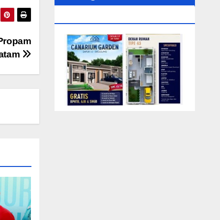
0104‬ (Rizki)
‘Propam
Batam