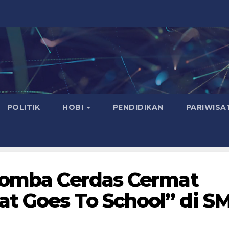
POLITIK
HOBI
PENDIDIKAN
PARIWISA
 Lomba Cerdas Cermat
t Goes To School” di S