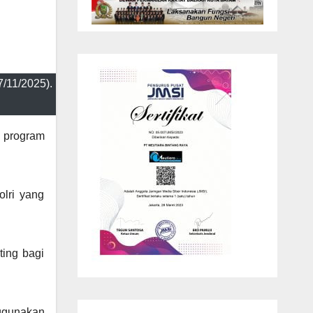
/11/2025).
 program
lri yang
ing bagi
nggunakan