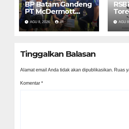
BP Batam Gandeng
RSB
PT McDermott
Tore
Tanam 400 Bambu
Pela
AGU 8, 2026
IR
AGU 8
Betung di Waduk
Duni
Nongsa
Diam
dar
Tinggalkan Balasan
Alamat email Anda tidak akan dipublikasikan.
Ruas y
Komentar
*