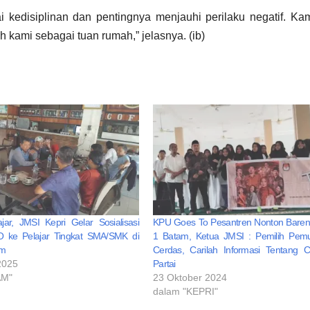
 kedisiplinan dan pentingnya menjauhi perilaku negatif. Ka
 kami sebagai tuan rumah,” jelasnya. (ib)
jar, JMSI Kepri Gelar Sosialisasi
KPU Goes To Pesantren Nonton Bare
 ke Pelajar Tingkat SMA/SMK di
1 Batam, Ketua JMSI : Pemilih Pem
am
Cerdas, Carilah Informasi Tentang 
2025
Partai
AM"
23 Oktober 2024
dalam "KEPRI"