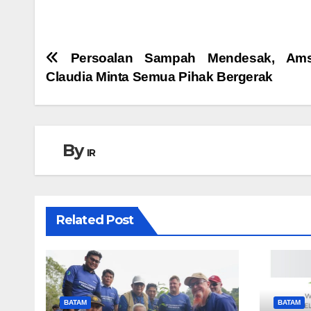
Navigasi
Persoalan Sampah Mendesak, Amsa
Claudia Minta Semua Pihak Bergerak
pos
By
IR
Related Post
BATAM
BATAM