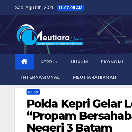
Skip
Sab. Agu 8th, 2026
11:07:06 AM
to
content
KEPRI
HUKUM
EKONOMI
INTERNASIONAL
MEUTIARAHIKMAH
BATAM
Polda Kepri Gelar
“Propam Bersahaba
Negeri 3 Batam