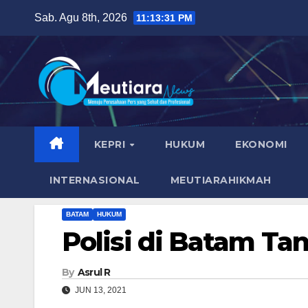
Skip
Sab. Agu 8th, 2026
11:13:33 PM
to
content
KEPRI
HUKUM
EKONOMI
INTERNASIONAL
MEUTIARAHIKMAH
BATAM
HUKUM
Polisi di Batam T
By
Asrul R
JUN 13, 2021