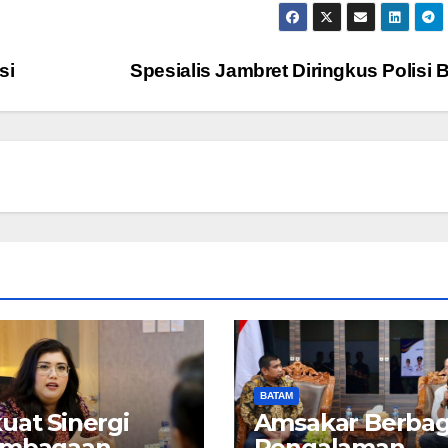
si
Spesialis Jambret Diringkus Polisi 
BATAM
uat Sinergi
Amsakar Berbag
embagaan,
Pengalaman