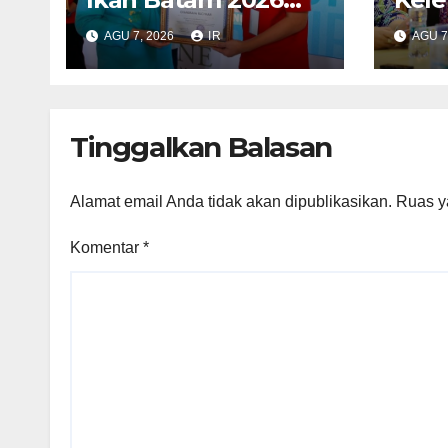
Dorong Gemar
RSB
AGU 7, 2026
IR
AGU 7
Makan Ikan
BPO
Pela
Kete
Ama
Tinggalkan Balasan
Alamat email Anda tidak akan dipublikasikan.
Ruas y
Komentar
*