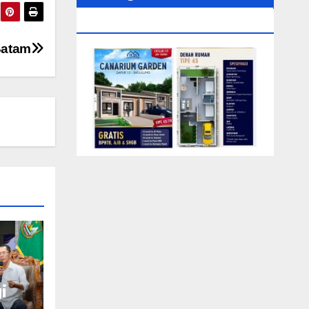
0104‬ (Rizki)
Batam
i