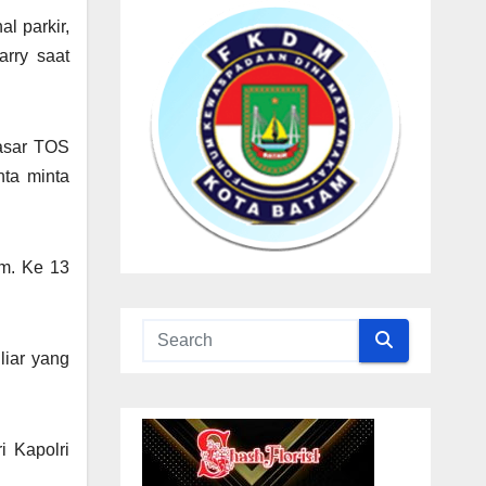
al parkir,
rry saat
pasar TOS
ta minta
m. Ke 13
liar yang
i Kapolri