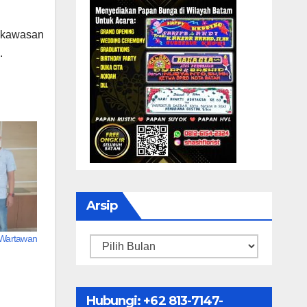
n kawasan
a.
Arsip
Wartawan
Arsip
Hubungi: ‪+62 813-7147-