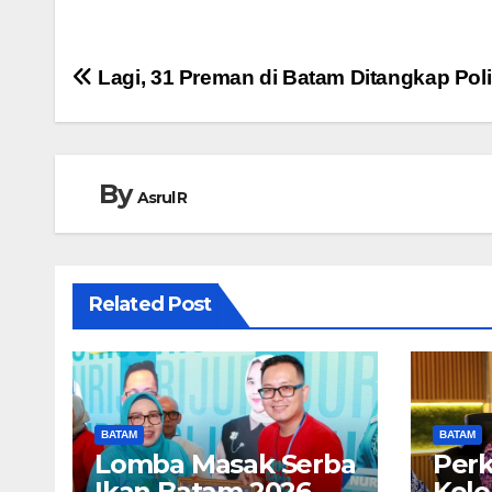
Navigasi
Lagi, 31 Preman di Batam Ditangkap Poli
pos
By
Asrul R
Related Post
BATAM
BATAM
Lomba Masak Serba
Perk
Ikan Batam 2026
Kel