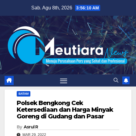
Skip
Sab. Agu 8th, 2026
3:56:10 AM
to
content
BATAM
Polsek Bengkong Cek
Ketersediaan dan Harga Minyak
Goreng di Gudang dan Pasar
By
Asrul R
MAR 29, 2022