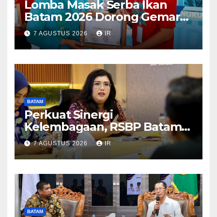
Lomba Masak Serba Ikan
Batam 2026 Dorong Gemar
Makan Ikan
7 AGUSTUS 2026
IR
BATAM
Perkuat Sinergi
Kelembagaan, RSBP Batam
dan BPOM Pastikan
7 AGUSTUS 2026
IR
Pelayanan dan Ketersediaan
Obat Aman
BATAM