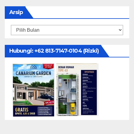
Arsip
Arsip
Hubungi: ‪+62 813-7147-0104‬ (Rizki)