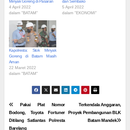
Minyak Goreng di Pasaran
dan Sembako
4 April 2022
5 April 2022
dalam "BATAM"
dalam "EKONOMI"
Kapolresta: Stok Minyak
Goreng di Batam Masih
Aman
22 Maret 2022
dalam "BATAM"
Navigasi
Pakai Plat Nomor
Terkendala Anggaran,
Bodong, Toyota Fortuner
Proyek Pembangunan BLK
pos
Ditilang Satlantas Polresta
Batam Mandek
Barelang