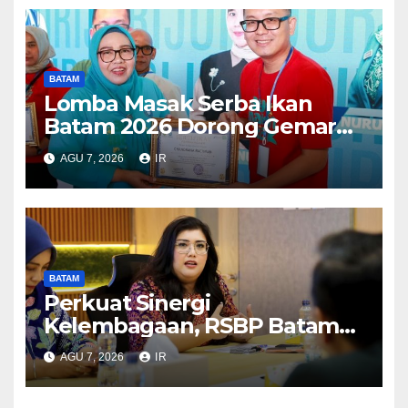
BATAM
Lomba Masak Serba Ikan
Batam 2026 Dorong Gemar
Makan Ikan
AGU 7, 2026
IR
BATAM
Perkuat Sinergi
Kelembagaan, RSBP Batam
dan BPOM Pastikan
AGU 7, 2026
IR
Pelayanan dan Ketersediaan
Obat Aman