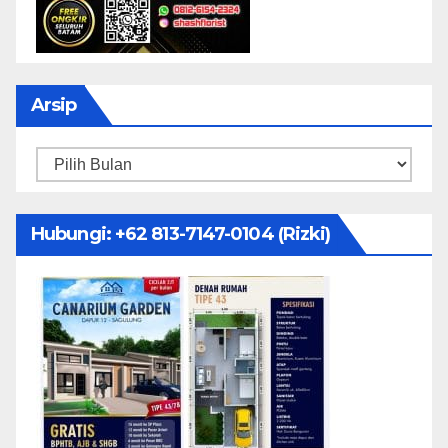
Arsip
Arsip
Hubungi: ‪+62 813-7147-0104‬ (Rizki)