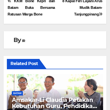
Navigasi
KKM Bone Kepri dan
8 Kapal Feri Layani Arus
Batam Buka Bersama
Mudik Batam-
pos
Ratusan Warga Bone
Tanjungpinang
By
IR
Related Post
BATAM
Amsakar-Li Claudia Petakan
Kebutuhan Guru, Pendidikan