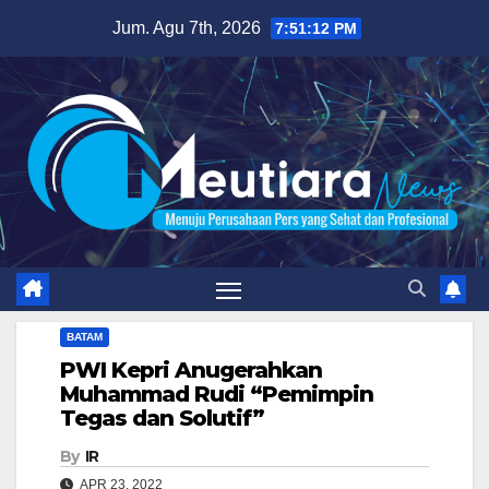
Skip
Jum. Agu 7th, 2026
7:51:13 PM
to
content
BATAM
PWI Kepri Anugerahkan
Muhammad Rudi “Pemimpin
Tegas dan Solutif”
By
IR
APR 23, 2022