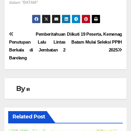
dalam "BATAM"
Navigasi
Pemberitahuan
Diikuti 19 Peserta, Kemenag
Penutupan Lalu Lintas
Batam Mulai Seleksi PPIH
pos
Berkala di Jembatan 2
2025
Barelang
By
IR
Related Post