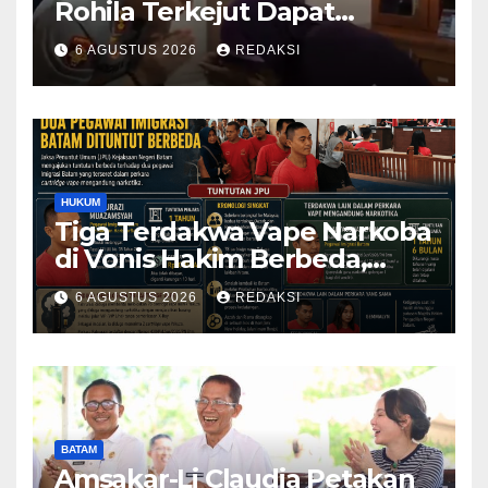
Rohila Terkejut Dapat
Bantuan dari Kabid Propam
6 AGUSTUS 2026
REDAKSI
Kombes Pol Eddwi
HUKUM
Tiga Terdakwa Vape Narkoba
di Vonis Hakim Berbeda,
Oknum Pegawai Imigrasi
6 AGUSTUS 2026
REDAKSI
Batam Paling Ringan
BATAM
Amsakar-Li Claudia Petakan