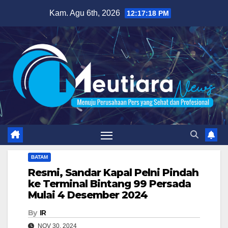
Skip
Kam. Agu 6th, 2026
12:17:19 PM
to
content
BATAM
Resmi, Sandar Kapal Pelni Pindah
ke Terminal Bintang 99 Persada
Mulai 4 Desember 2024
By
IR
NOV 30, 2024