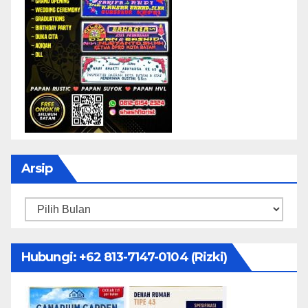
Arsip
Arsip
Hubungi: ‪+62 813-7147-0104‬ (Rizki)