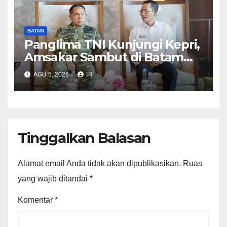
BATAM
Panglima TNI Kunjungi Kepri,
Amsakar Sambut di Batam
Sebelum Bertolak ke Lingga
AGU 5, 2026
IR
Tinggalkan Balasan
Alamat email Anda tidak akan dipublikasikan.
Ruas
yang wajib ditandai
*
Komentar
*