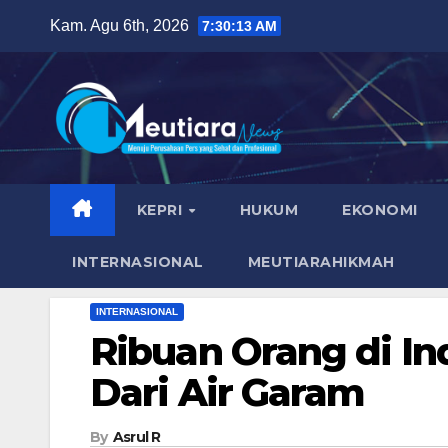
Skip
Kam. Agu 6th, 2026
7:30:15 AM
to
content
KEPRI
HUKUM
EKONOMI
INTERNASIONAL
MEUTIARAHIKMAH
INTERNASIONAL
Ribuan Orang di In
Dari Air Garam
By
Asrul R