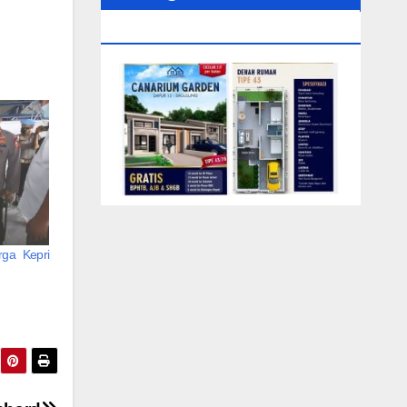
0104‬ (Rizki)
rga Kepri