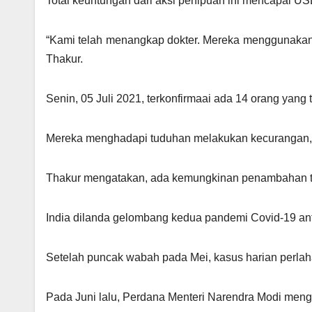
Total keuntungan dari aksi penipuan ini mencapai USD
“Kami telah menangkap dokter. Mereka menggunakan rum
Thakur.
Senin, 05 Juli 2021, terkonfirmaai ada 14 orang yang 
Mereka menghadapi tuduhan melakukan kecurangan, p
Thakur mengatakan, ada kemungkinan penambahan te
India dilanda gelombang kedua pandemi Covid-19 antar
Setelah puncak wabah pada Mei, kasus harian perla
Pada Juni lalu, Perdana Menteri Narendra Modi meng