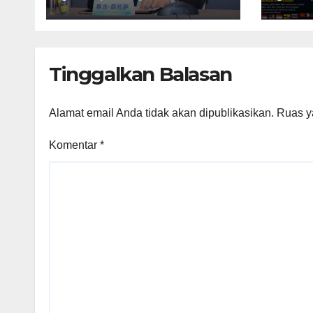
Redam Konflik dan
Sat
Kedepankan Narasi
Seru
Perdamaian
Ten
Tinggalkan Balasan
Alamat email Anda tidak akan dipublikasikan.
Ruas y
Komentar
*