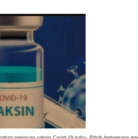
korban penipuan vaksin Covid-19 palsu. Pihak berwenang m