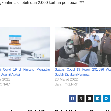
onfirmasi lebih dari 2.000 korban penipuan.***
si Covid 19 di Pinrang Mengaku
Satgas Covid 19 Kepri: 291.096 Wa
Disuntik Vaksin
Sudah Divaksin Penguat
r 2021
23 Maret 2022
IONAL"
dalam "KEPRI"