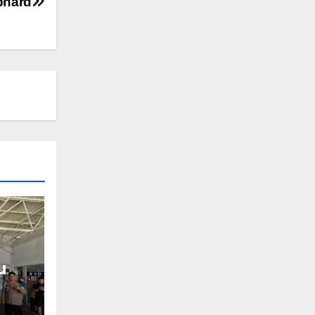
phard
u