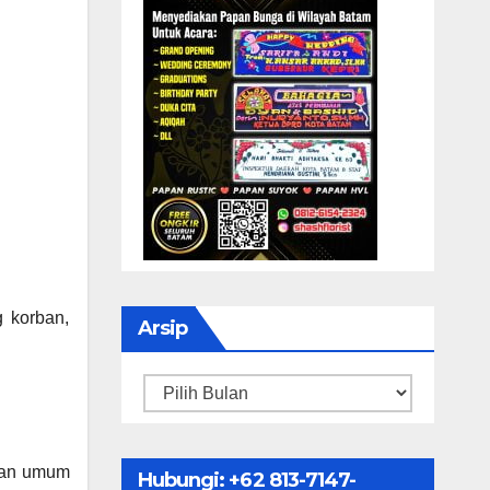
 korban,
Arsip
Arsip
ngan umum
Hubungi: ‪+62 813-7147-