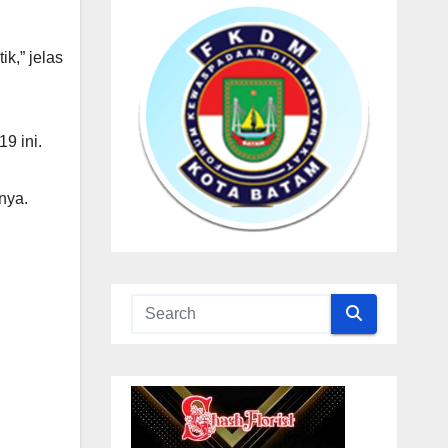
k,” jelas
9 ini.
nya.