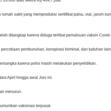
 28.000 atau sekira Rp 404,7 juta.
ah sakit yang memproduksi sertifikat palsu, vial, jarum sunti
telah ditangkap karena diduga terlibat pemalsuan vaksin Covid-1
ercobaan pembunuhan, konspirasi kriminal, dan tuduhan lain
rsangka karena polisi masih melakukan penyelidikan.
a April hingga awal Juni ini.
han menurun.
umumkan vaksinasi terpusat.