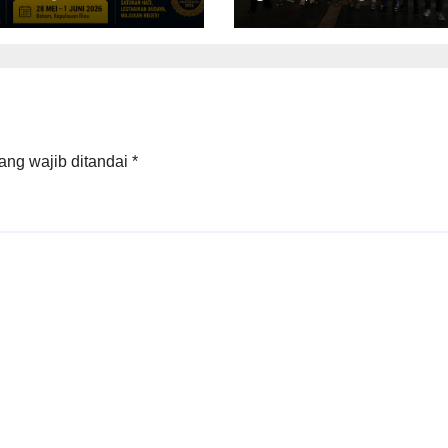
ukan Budaya
Tanah Air
mpun di Asia
ggara
ang wajib ditandai
*