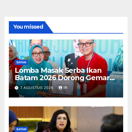
You missed
BATAM
Lomba Masak Serba Ikan
Batam 2026 Dorong Gemar
Makan Ikan
7 AGUSTUS 2026
IR
BATAM