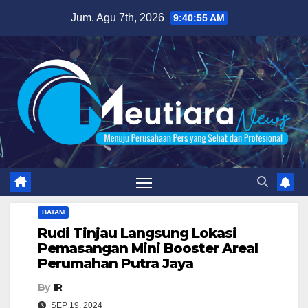
Skip
Jum. Agu 7th, 2026
9:40:56 AM
to
content
BATAM
Rudi Tinjau Langsung Lokasi
Pemasangan Mini Booster Areal
Perumahan Putra Jaya
By
IR
SEP 19, 2024