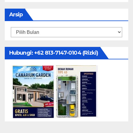
Arsip
Arsip
Hubungi: ‪+62 813-7147-0104‬ (Rizki)