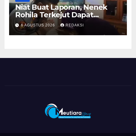
Niat Buat Laporan, Nenek
Rohila Terkejut Dapat
Bantuan dari Kabid Propam
6 AGUSTUS 2026
REDAKSI
Kombes Pol Eddwi