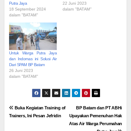
Putra Jaya
22 Juni 2023
18 September 2024
dalam "BATAM"
dalam "BATAM"
Untuk Warga Putra Jaya
dan Indomas ini Solusi Air
Dari SPAM BP Batam
26 Juni 2023
dalam "BATAM"
Navigasi
Buka Kegiatan Training of
BP Batam dan PT ABHi
Trainers, Ini Pesan Jefridin
Upayakan Pemenuhan Hak
pos
Atas Air Warga Perumahan