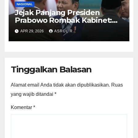
NASIONAL
Jejak Panjang Presiden
Prabowo Rombak Kabinet:
Ganti Mendikti Saintek
APR 29, 2026
ASRUL R
sampai Geser Menteri
Lingkungan Hidup
Tinggalkan Balasan
Alamat email Anda tidak akan dipublikasikan.
Ruas
yang wajib ditandai
*
Komentar
*