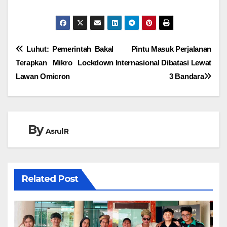
Navigasi
Luhut: Pemerintah Bakal
Pintu Masuk Perjalanan
Terapkan Mikro Lockdown
Internasional Dibatasi Lewat
pos
Lawan Omicron
3 Bandara
By
Asrul R
Related Post