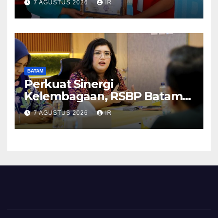
7 AGUSTUS 2026
IR
BATAM
Perkuat Sinergi
Kelembagaan, RSBP Batam
dan BPOM Pastikan
7 AGUSTUS 2026
IR
Pelayanan dan Ketersediaan
Obat Aman