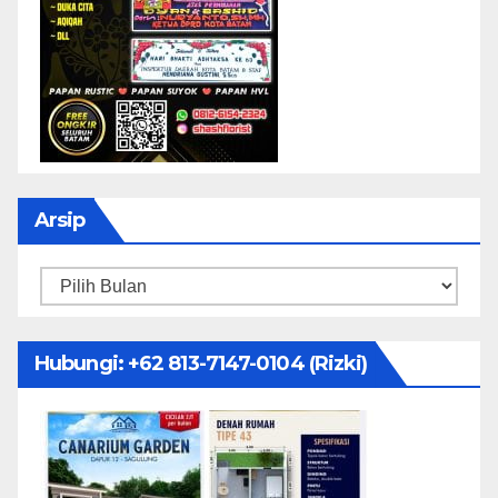
Arsip
Arsip
Hubungi: ‪+62 813-7147-0104‬ (Rizki)