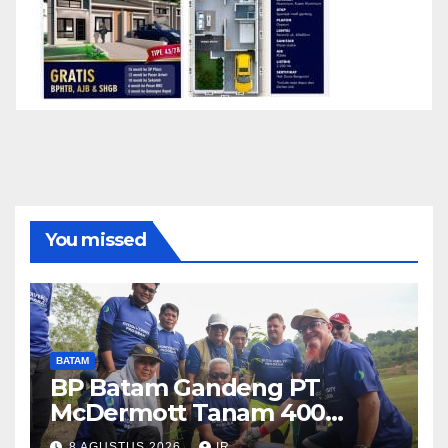
You missed
BATAM
BP Batam Gandeng PT
McDermott Tanam 400
Bambu Betung di Waduk
8 AGUSTUS 2026
IR