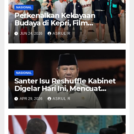
NASIONAL
Perkenalkan Kekayaan
Budaya di Kepri, Film
“Samudra di Atas Laut”
JUN 24, 2026
ASRUL R
Angkat Kisah Anak Orang
Laut
NASIONAL
Santer Isu Reshuffle Kabinet
Digelar Hari Ini, Mencuat
Nama Eks KSAD Dudung
APR 29, 2026
ASRUL R
Abdurachman hingga Ketum
KSPSI Jumhur Hidayat ‎