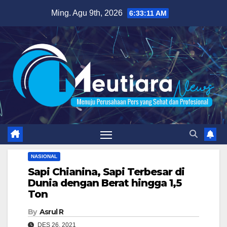
Skip
Ming. Agu 9th, 2026
6:33:12 AM
to
content
NASIONAL
Sapi Chianina, Sapi Terbesar di
Dunia dengan Berat hingga 1,5
Ton
By
Asrul R
DES 26, 2021