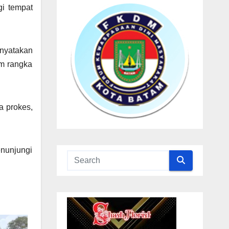
gi tempat
nyatakan
am rangka
a prokes,
enunjungi