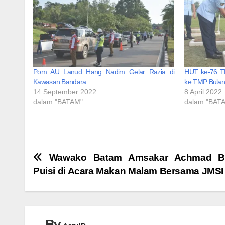
Pom AU Lanud Hang Nadim Gelar Razia di
HUT ke-76 T
Kawasan Bandara
ke TMP Bula
14 September 2022
8 April 2022
dalam "BATAM"
dalam "BAT
Navigasi
Wawako Batam Amsakar Achmad B
Puisi di Acara Makan Malam Bersama JMSI
pos
By