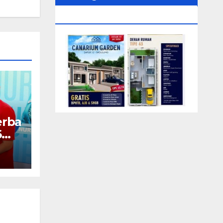
0104‬ (Rizki)
erba
6