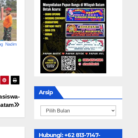
ng Nadim
Arsip
hasiswa-
Batam
Arsip
Hubungi: ‪+62 813-7147-