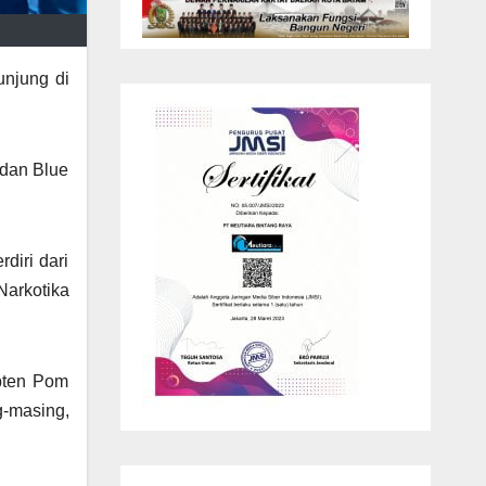
unjung di
 dan Blue
diri dari
Narkotika
pten Pom
g-masing,