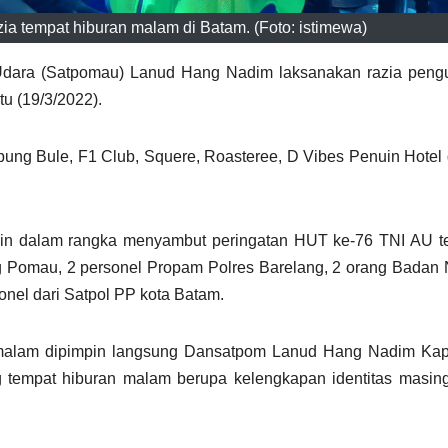
 tempat hiburan malam di Batam. (Foto: istimewa)
 Udara (Satpomau) Lanud Hang Nadim laksanakan razia peng
u (19/3/2022).
mpung Bule, F1 Club, Squere, Roasteree, D Vibes Penuin Hotel
in dalam rangka menyambut peringatan HUT ke-76 TNI AU ter
g Pomau, 2 personel Propam Polres Barelang, 2 orang Badan 
onel dari Satpol PP kota Batam.
n malam dipimpin langsung Dansatpom Lanud Hang Nadim Ka
 tempat hiburan malam berupa kelengkapan identitas masin