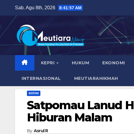
Skip
Sab. Agu 8th, 2026
8:41:59 AM
to
content
KEPRI
HUKUM
EKONOMI
INTERNASIONAL
MEUTIARAHIKMAH
BATAM
Satpomau Lanud H
Hiburan Malam
By
Asrul R