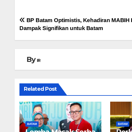
Navigasi
BP Batam Optimistis, Kehadiran MABIH 
Dampak Signifikan untuk Batam
pos
By
IR
Related Post
BATAM
BATAM
Lomba Masak Serba
Perk