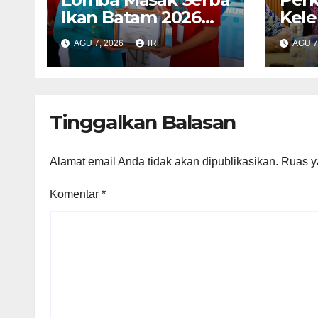
Ikan Batam 2026
Kel
Dorong Gemar
RSB
AGU 7, 2026
IR
AGU 7
Makan Ikan
BPO
Pela
Kete
Ama
Tinggalkan Balasan
Alamat email Anda tidak akan dipublikasikan.
Ruas y
Komentar
*