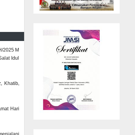
 H/2025 M
alat Idul
, Khatib,
mat Hari
enjalani