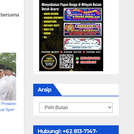
a bersama
Arsip
Presiden
Arsip
yat Syah
Hubungi: ‪+62 813-7147-