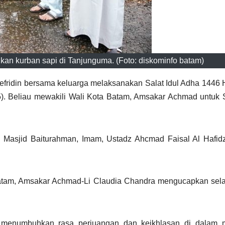
an kurban sapi di Tanjunguma. (Foto: diskominfo batam)
efridin bersama keluarga melaksanakan Salat Idul Adha 1446
). Beliau mewakili Wali Kota Batam, Amsakar Achmad untuk S
Masjid Baiturahman, Imam, Ustadz Ahcmad Faisal Al Hafidz
Batam, Amsakar Achmad-Li Claudia Chandra mengucapkan sela
 menumbuhkan rasa perjuangan dan keikhlasan di dalam m