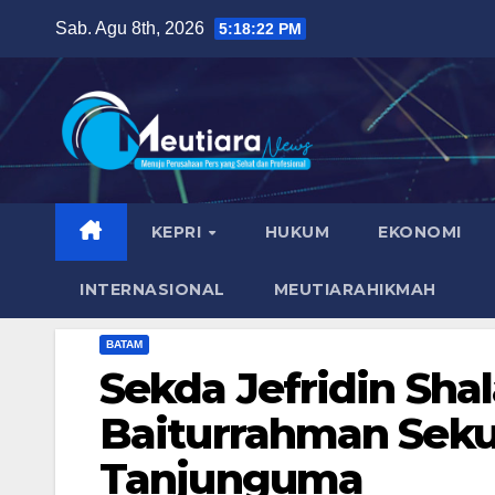
Skip
Sab. Agu 8th, 2026
5:18:24 PM
to
content
KEPRI
HUKUM
EKONOMI
INTERNASIONAL
MEUTIARAHIKMAH
BATAM
Sekda Jefridin Shal
Baiturrahman Seku
Tanjunguma