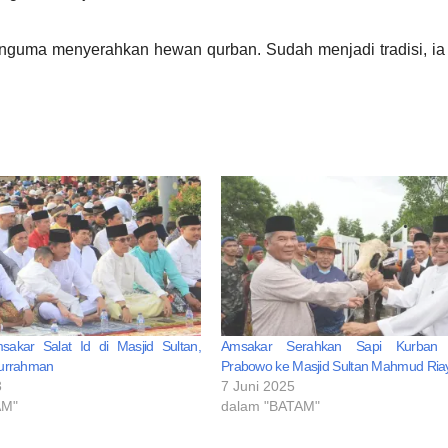
junguma menyerahkan hewan qurban. Sudah menjadi tradisi, i
akar Salat Id di Masjid Sultan,
Amsakar Serahkan Sapi Kurban 
iturrahman
Prabowo ke Masjid Sultan Mahmud Ria
3
7 Juni 2025
AM"
dalam "BATAM"