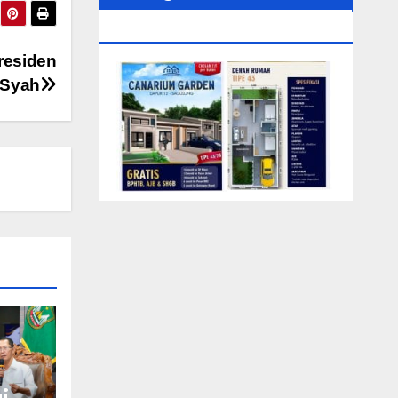
0104‬ (Rizki)
residen
 Syah
i