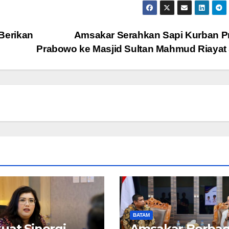
Berikan
Amsakar Serahkan Sapi Kurban P
Prabowo ke Masjid Sultan Mahmud Riayat
BATAM
uat Sinergi
Amsakar Berbag