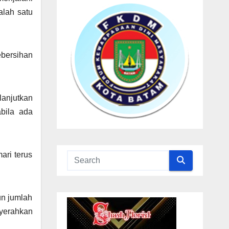
alah satu
ebersihan
anjutkan
bila ada
ari terus
un jumlah
nyerahkan