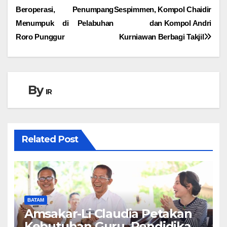
Beroperasi, Penumpang
Sespimmen, Kompol Chaidir
pos
Menumpuk di Pelabuhan
dan Kompol Andri
Roro Punggur
Kurniawan Berbagi Takjil
By
IR
Related Post
BATAM
Amsakar-Li Claudia Petakan
Kebutuhan Guru, Pendidikan