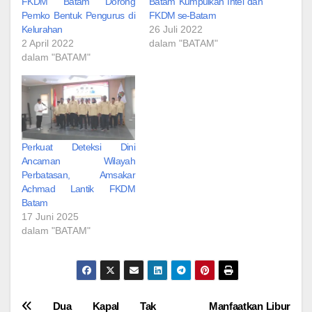
FKDM Batam Dorong
Batam Kumpulkan Intel dan
Pemko Bentuk Pengurus di
FKDM se-Batam
Kelurahan
26 Juli 2022
2 April 2022
dalam "BATAM"
dalam "BATAM"
Perkuat Deteksi Dini
Ancaman Wilayah
Perbatasan, Amsakar
Achmad Lantik FKDM
Batam
17 Juni 2025
dalam "BATAM"
Navigasi
Dua Kapal Tak
Manfaatkan Libur