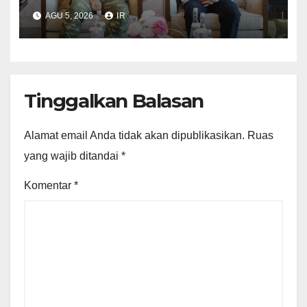
Sebelum Bertolak ke Lingga
AGU 5, 2026
IR
Tinggalkan Balasan
Alamat email Anda tidak akan dipublikasikan.
Ruas
yang wajib ditandai
*
Komentar
*