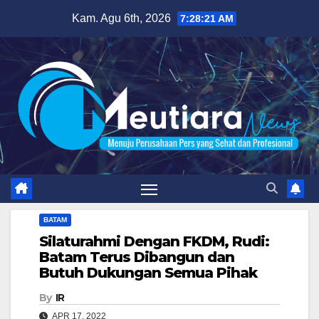
Skip
Kam. Agu 6th, 2026
7:28:22 AM
to
content
BATAM
Silaturahmi Dengan FKDM, Rudi:
Batam Terus Dibangun dan
Butuh Dukungan Semua Pihak
By
IR
APR 17, 2022