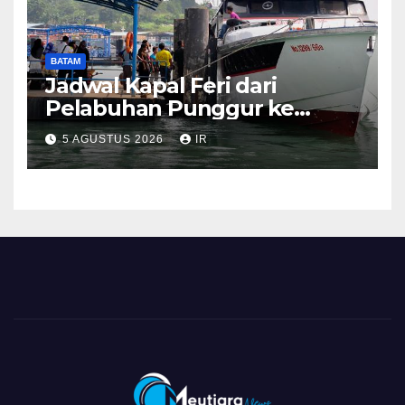
BATAM
Jadwal Kapal Feri dari
Pelabuhan Punggur ke
Sejumlah Pulau di Kepri
5 AGUSTUS 2026
IR