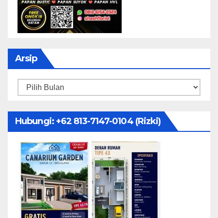
Arsip
Arsip
Hubungi: ‪+62 813-7147-0104‬ (Rizki)