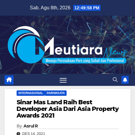
Skip
Sab. Agu 8th, 2026
12:49:59 PM
to
content
INTERNASIONAL
PARIWISATA
Sinar Mas Land Raih Best
Developer Asia Dari Asia Property
Awards 2021
By
Asrul R
DES 14, 2021