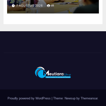
dan BPOM Pastikan
7 AGUSTUS 2026
IR
Pelayanan dan Ketersediaan
Obat Aman
Proudly powered by WordPress
|
Theme: Newsup by
Themeansar
.