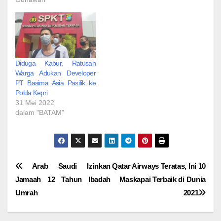
Diduga Kabur, Ratusan
Warga Adukan Developer
PT Basima Asia Pasifik ke
Polda Kepri
31 Mei 2022
dalam "BATAM"
Navigasi
Arab Saudi Izinkan
Qatar Airways Teratas, Ini 10
Jamaah 12 Tahun Ibadah
Maskapai Terbaik di Dunia
pos
Umrah
2021