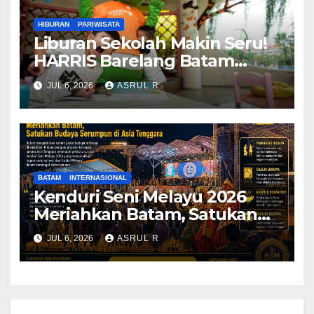
HIBURAN
PARIWISATA
Liburan Sekolah Makin Seru!
HARRIS Barelang Batam
Hadirkan Staycation, Day
JUL 6, 2026
ASRUL R
Pass, Foam Party hingga
Sound Healing
BATAM
INTERNASIONAL
Kenduri Seni Melayu 2026
Meriahkan Batam, Satukan
Budaya Serumpun di Asia
JUL 6, 2026
ASRUL R
Tenggara