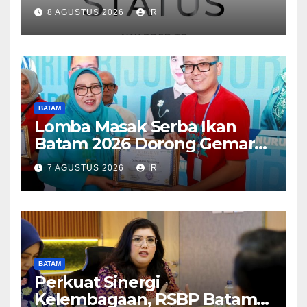
Dunia, Raih Diamond Status
8 AGUSTUS 2026
IR
dari WSO
BATAM
Lomba Masak Serba Ikan
Batam 2026 Dorong Gemar
Makan Ikan
7 AGUSTUS 2026
IR
BATAM
Perkuat Sinergi
Kelembagaan, RSBP Batam