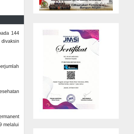
pada 144
 divaksin
berjumlah
esehatan
ermanent
9 melalui