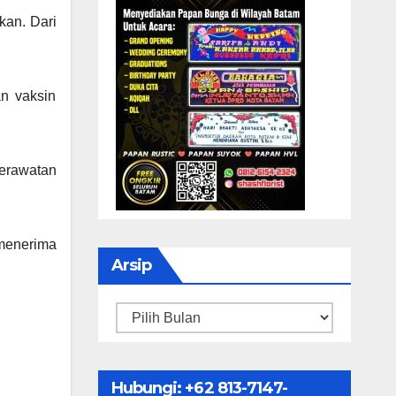
kan. Dari
n vaksin
erawatan
menerima
Arsip
Arsip
Hubungi: ‪+62 813-7147-