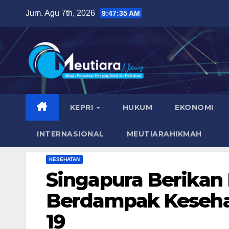
Skip
Jum. Agu 7th, 2026
9:47:36 AM
to
content
KEPRI
HUKUM
EKONOMI
INTERNASIONAL
MEUTIARAHIKMAH
KESEHATAN
Singapura Berikan
Berdampak Kesehat
19