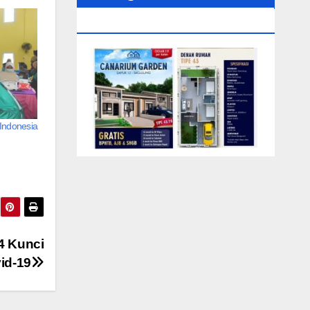
0104‬ (Rizki)
Indonesia
4 Kunci
id-19