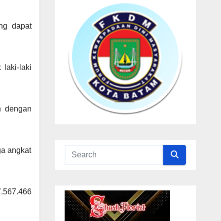
ng dapat
laki-laki
h dengan
ga angkat
7.567.466