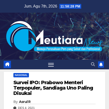
Skip
Jum. Agu 7th, 2026
11:58:29 PM
to
content
NASIONAL
Survei IPO: Prabowo Menteri
Terpopuler, Sandiaga Uno Paling
Disukai
By
Asrul R
DES 4, 2021