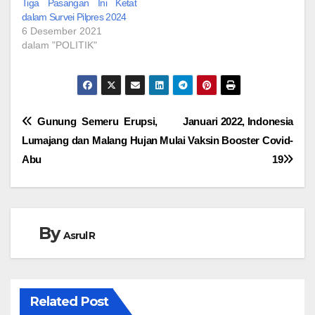
Tiga Pasangan Ini Ketat
dalam Survei Pilpres 2024
6 Desember 2021
dalam "POLITIK"
Navigasi
Gunung Semeru Erupsi,
Januari 2022, Indonesia
Lumajang dan Malang Hujan
Mulai Vaksin Booster Covid-
pos
Abu
19
By
Asrul R
Related Post