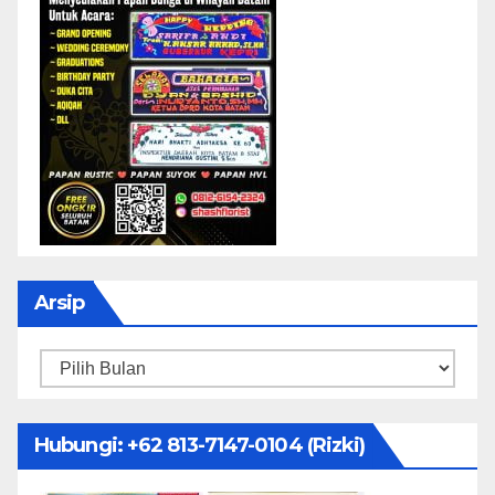
Arsip
Arsip
Hubungi: ‪+62 813-7147-0104‬ (Rizki)