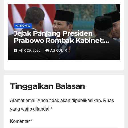
NASIONAL
Jejak Panjang Presiden
Prabowo Rombak Kabinet:
Ganti Mendikti Saintek
APR 29, 2026
ASRUL R
sampai Geser Menteri
Lingkungan Hidup
Tinggalkan Balasan
Alamat email Anda tidak akan dipublikasikan.
Ruas
yang wajib ditandai
*
Komentar
*