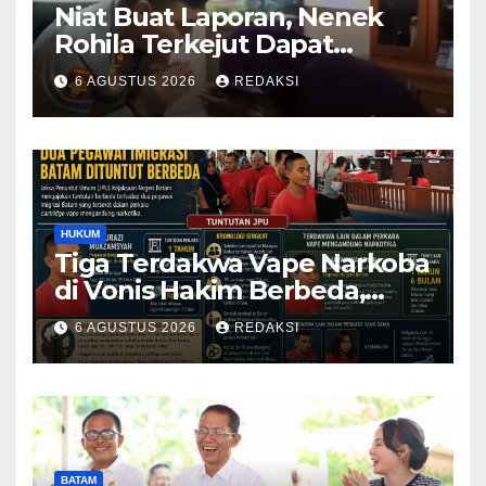
Niat Buat Laporan, Nenek
Rohila Terkejut Dapat
Bantuan dari Kabid Propam
6 AGUSTUS 2026
REDAKSI
Kombes Pol Eddwi
HUKUM
Tiga Terdakwa Vape Narkoba
di Vonis Hakim Berbeda,
Oknum Pegawai Imigrasi
6 AGUSTUS 2026
REDAKSI
Batam Paling Ringan
BATAM