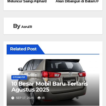
Meluncur Saingi Alphard
Akan Dibangun di Batam
pos
By
Asrul R
Related Post
OTOMOTIF
10 Besar Mobil Baru Terlaris
Agustus 2025
SEP 17, 2025
IR