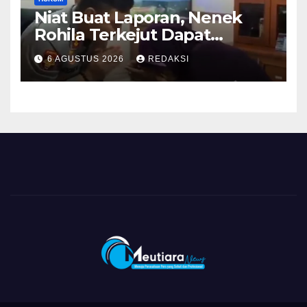
Niat Buat Laporan, Nenek
Rohila Terkejut Dapat
Bantuan dari Kabid Propam
6 AGUSTUS 2026
REDAKSI
Kombes Pol Eddwi