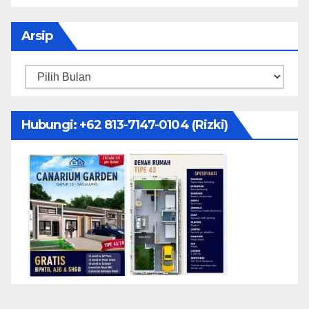
Arsip
Arsip
Hubungi: ‪+62 813-7147-0104‬ (Rizki)