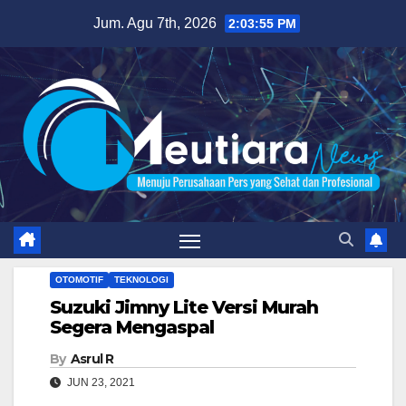
Skip
Jum. Agu 7th, 2026
2:03:56 PM
to
content
OTOMOTIF
TEKNOLOGI
Suzuki Jimny Lite Versi Murah
Segera Mengaspal
By
Asrul R
JUN 23, 2021