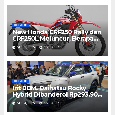
OTOMOTIF
New Honda CRF250 Rally dan
CRF250L Meluncur, Berapa
Harganya?
AGU 9, 2025
ASRUL R
OTOMOTIF
Irit BBM, Daihatsu Rocky
Hybrid Dibanderol Rp293.900
Juta
AGU 4, 2025
ASRUL R