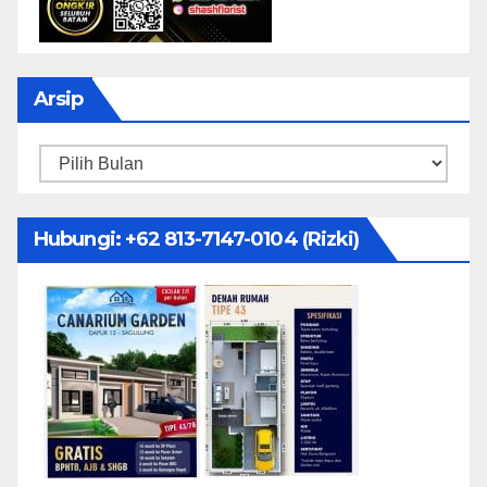
Arsip
Arsip
Hubungi: ‪+62 813-7147-0104‬ (Rizki)