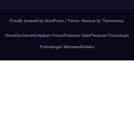
Proudly powered by WordPress
|
Theme: Newsup by
Themeansar
.
Home
Disclaimer
Kebijakan Privasi
Pedoman Siber
Peraturan Perusahaan
Perlindungan Wartawan
Redaksi