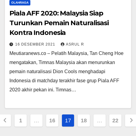
OLAHRAGA
Piala AFF 2020: Malaysia Siap
Turunkan Pemain Naturalisasi
Kontra Indonesia
16 DESEMBER 2021
ASRUL R
Meutiaranews.co – Pelatih Malaysia, Tan Cheng Hoe
mengatakan, Timnas Malaysia akan menurunkan
pemain naturalisasi Dion Cools menghadapi
Indonesia di matchday terakhir fase grup Piala AFF
2020 akhir pekan ini. Timnas…
Paginasi
1
…
16
17
18
…
22
pos