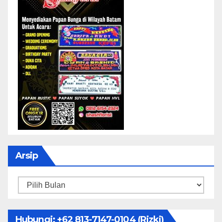
Arsip
Arsip
Hubungi: ‪+62 813-7147-0104‬ (Rizki)