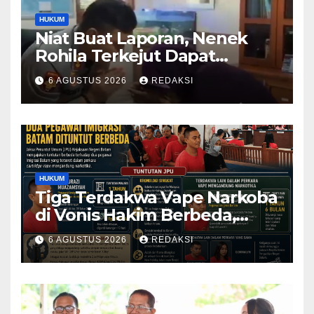
HUKUM
Niat Buat Laporan, Nenek
Rohila Terkejut Dapat
Bantuan dari Kabid Propam
6 AGUSTUS 2026
REDAKSI
Kombes Pol Eddwi
HUKUM
Tiga Terdakwa Vape Narkoba
di Vonis Hakim Berbeda,
Oknum Pegawai Imigrasi
6 AGUSTUS 2026
REDAKSI
Batam Paling Ringan