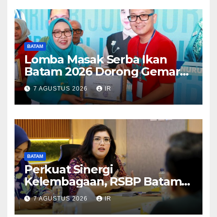
BATAM
Lomba Masak Serba Ikan
Batam 2026 Dorong Gemar
Makan Ikan
7 AGUSTUS 2026
IR
BATAM
Perkuat Sinergi
Kelembagaan, RSBP Batam
dan BPOM Pastikan
7 AGUSTUS 2026
IR
Pelayanan dan Ketersediaan