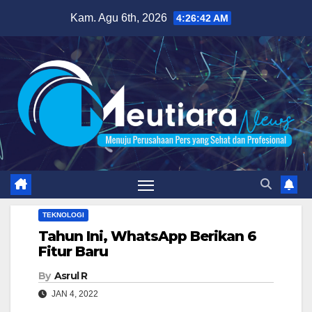
Skip
Kam. Agu 6th, 2026
4:26:43 AM
to
content
TEKNOLOGI
Tahun Ini, WhatsApp Berikan 6
Fitur Baru
By
Asrul R
JAN 4, 2022