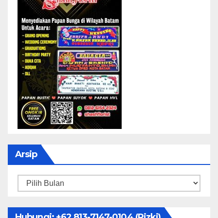
Arsip
Arsip
Hubungi: ‪+62 813-7147-0104‬ (Rizki)