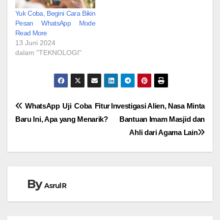
Yuk Coba, Begini Cara Bikin
Pesan WhatsApp Mode
Read More
13 Juni 2024
dalam "TEKNOLOGI"
Navigasi
WhatsApp Uji Coba Fitur
Investigasi Alien, Nasa Minta
Baru Ini, Apa yang Menarik?
Bantuan Imam Masjid dan
pos
Ahli dari Agama Lain
By
Asrul R