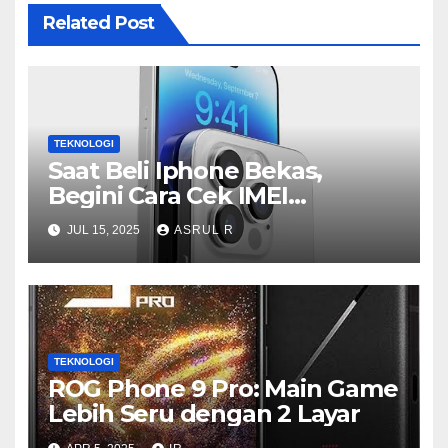
Related Post
TEKNOLOGI
Saat Beli Iphone Bekas,
Begini Cara Cek IMEI
Terdaftar atau Tidak
JUL 15, 2025
ASRUL R
TEKNOLOGI
ROG Phone 9 Pro: Main Game
Lebih Seru dengan 2 Layar