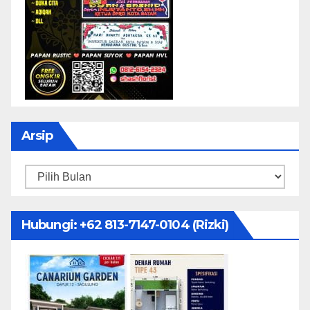
Arsip
Arsip
Hubungi: ‪+62 813-7147-0104‬ (Rizki)