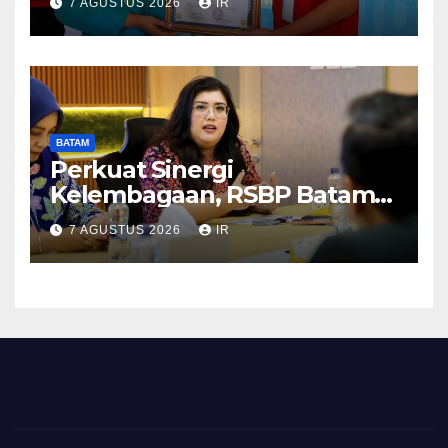
7 AGUSTUS 2026
IR
BATAM
Perkuat Sinergi
Kelembagaan, RSBP Batam
dan BPOM Pastikan
7 AGUSTUS 2026
IR
Pelayanan dan Ketersediaan
Obat Aman