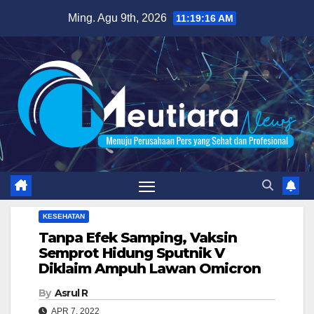
Skip
Ming. Agu 9th, 2026
11:19:17 AM
to
content
KESEHATAN
Tanpa Efek Samping, Vaksin
Semprot Hidung Sputnik V
Diklaim Ampuh Lawan Omicron
By
Asrul R
APR 7, 2022