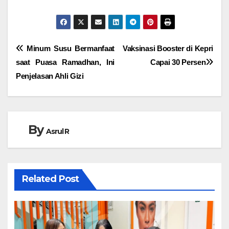
Navigasi
Minum Susu Bermanfaat
Vaksinasi Booster di Kepri
saat Puasa Ramadhan, Ini
Capai 30 Persen
pos
Penjelasan Ahli Gizi
By
Asrul R
Related Post