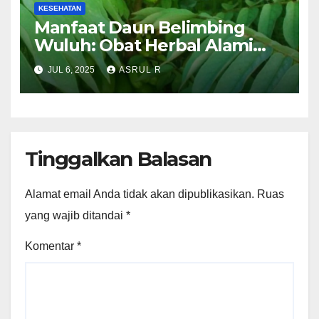
KESEHATAN
Manfaat Daun Belimbing
Wuluh: Obat Herbal Alami
yang Mulai Dilirik Masyarakat
JUL 6, 2025
ASRUL R
Luar Negri
Tinggalkan Balasan
Alamat email Anda tidak akan dipublikasikan.
Ruas
yang wajib ditandai
*
Komentar
*