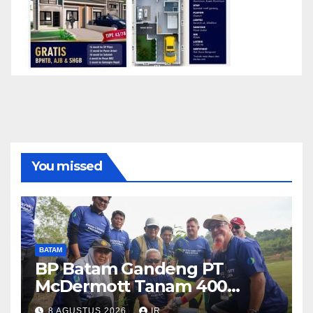
You missed
BATAM
BP Batam Gandeng PT
McDermott Tanam 400
Bambu Betung di Waduk
8 AGUSTUS 2026
IR