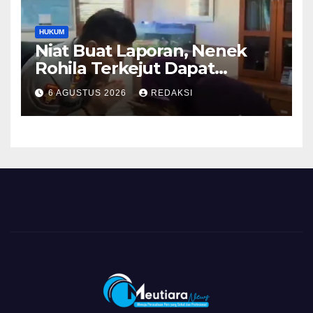
HUKUM
Niat Buat Laporan, Nenek
Rohila Terkejut Dapat
Bantuan dari Kabid Propam
6 AGUSTUS 2026
REDAKSI
Kombes Pol Eddwi