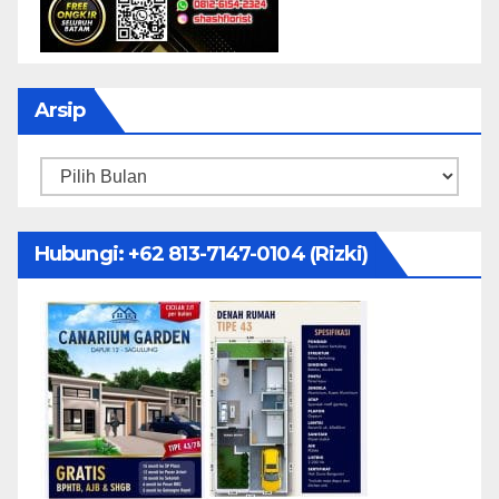
Arsip
Arsip
Hubungi: ‪+62 813-7147-0104‬ (Rizki)