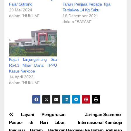
Fajar Sutrisno
Tahun Penjara Kepada Tiga
29 Mei 2024
Terdakwa 14 Kg Sabu
dalam "HUKUM"
16 Desember 2021
dalam "BATAM"
Kejari Tanjungpinang Sita
Rp4,3 Miliar Dana TPPU
Kasus Narkoba
14 April 2022
dalam "HUKUM"
Navigasi
Layani Pengurusan
Jaringan Scammer
Paspor di Hari Libur,
Internasional Kamboja
pos
Imigrasi Batam Hadirkan
Bergeser ke Batam, Ratusan