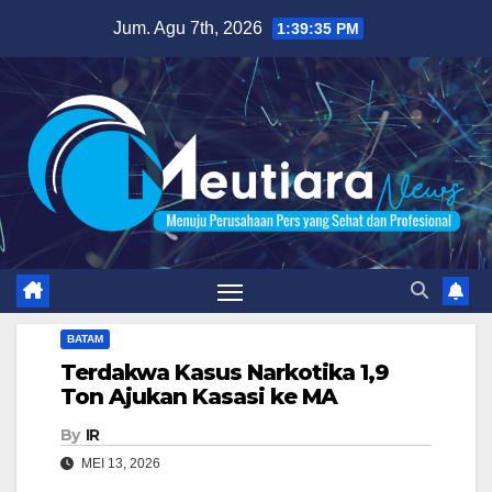
Skip
Jum. Agu 7th, 2026
1:39:37 PM
to
content
BATAM
Terdakwa Kasus Narkotika 1,9
Ton Ajukan Kasasi ke MA
By
IR
MEI 13, 2026