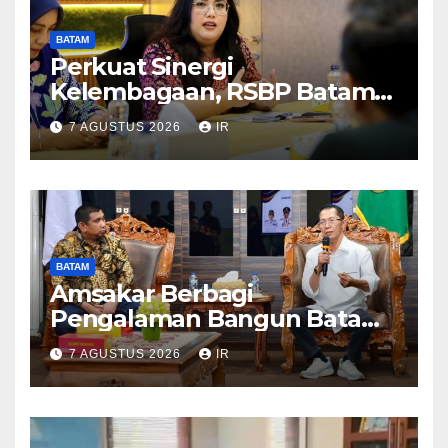
BATAM
Perkuat Sinergi
Kelembagaan, RSBP Batam
dan BPOM Pastikan
7 AGUSTUS 2026
IR
Pelayanan dan Ketersediaan
Obat Aman
BATAM
Amsakar Berbagi
Pengalaman Bangun Batam,
DPRD Dumai Dalami
7 AGUSTUS 2026
IR
Pendidikan hingga Investasi