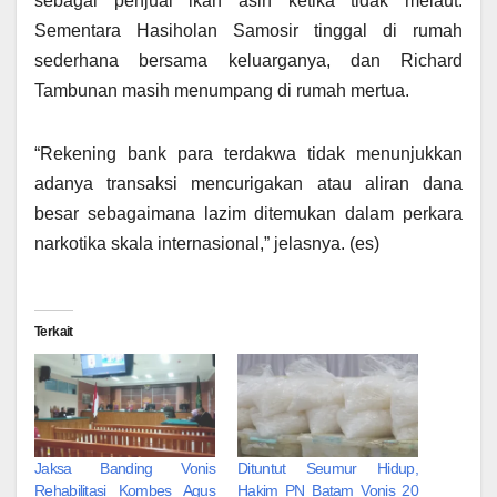
sebagai penjual ikan asin ketika tidak melaut.
Sementara Hasiholan Samosir tinggal di rumah
sederhana bersama keluarganya, dan Richard
Tambunan masih menumpang di rumah mertua.
“Rekening bank para terdakwa tidak menunjukkan
adanya transaksi mencurigakan atau aliran dana
besar sebagaimana lazim ditemukan dalam perkara
narkotika skala internasional,” jelasnya. (es)
Terkait
Jaksa Banding Vonis
Dituntut Seumur Hidup,
Rehabilitasi Kombes Agus
Hakim PN Batam Vonis 20