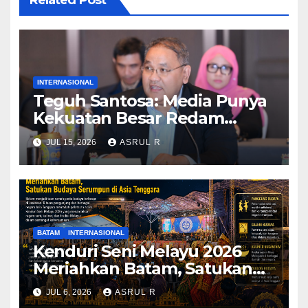
INTERNASIONAL
Teguh Santosa: Media Punya
Kekuatan Besar Redam
Konflik dan Kedepankan
JUL 15, 2026
ASRUL R
Narasi Perdamaian
BATAM
INTERNASIONAL
Kenduri Seni Melayu 2026
Meriahkan Batam, Satukan
Budaya Serumpun di Asia
JUL 6, 2026
ASRUL R
Tenggara