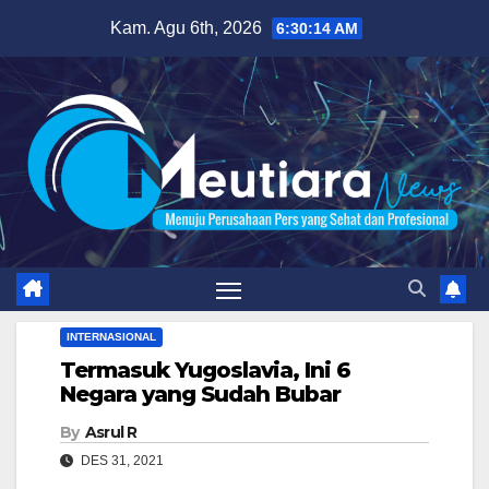
Skip
Kam. Agu 6th, 2026
6:30:15 AM
to
content
INTERNASIONAL
Termasuk Yugoslavia, Ini 6
Negara yang Sudah Bubar
By
Asrul R
DES 31, 2021