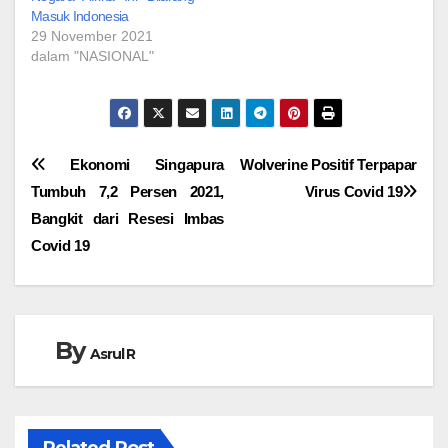
Masuk Indonesia
29 November 2021
dalam "NASIONAL"
Navigasi
Ekonomi Singapura
Wolverine Positif Terpapar
Tumbuh 7,2 Persen 2021,
Virus Covid 19
pos
Bangkit dari Resesi Imbas
Covid 19
By
Asrul R
Related Post