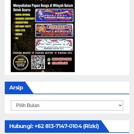
Arsip
Arsip
Hubungi: ‪+62 813-7147-0104‬ (Rizki)