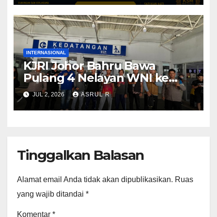
INTERNASIONAL
KJRI Johor Bahru Bawa
Pulang 4 Nelayan WNI ke
Tanah Air
JUL 2, 2026
ASRUL R
Tinggalkan Balasan
Alamat email Anda tidak akan dipublikasikan.
Ruas
yang wajib ditandai
*
Komentar
*