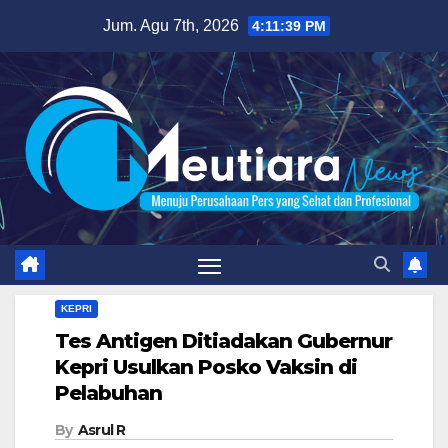
Skip
Jum. Agu 7th, 2026
4:11:40 PM
to
content
KEPRI
Tes Antigen Ditiadakan Gubernur
Kepri Usulkan Posko Vaksin di
Pelabuhan
By
Asrul R