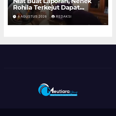
Niat Buat Laporan, Nenek
Rohila Terkejut Dapat
Bantuan dari Kabid Propam
6 AGUSTUS 2026
REDAKSI
Kombes Pol Eddwi