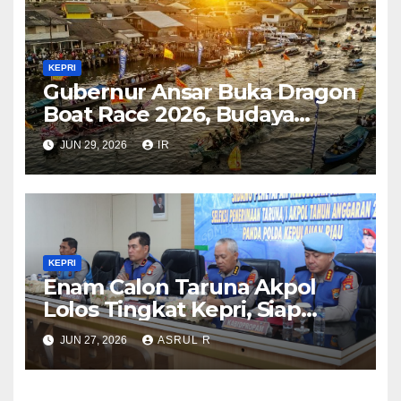
KEPRI
Gubernur Ansar Buka Dragon
Boat Race 2026, Budaya
Bahari Dongkrak Pariwisata
JUN 29, 2026
IR
Kepri
KEPRI
Enam Calon Taruna Akpol
Lolos Tingkat Kepri, Siap
Mengikuti Seleksi Akpol
JUN 27, 2026
ASRUL R
Tingkat Pusat 2 Juli 2026