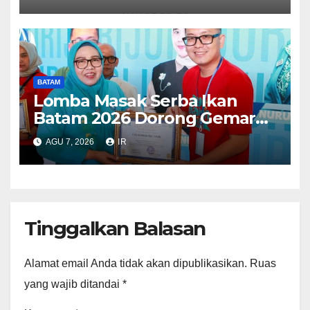
dari WSO
BATAM
Lomba Masak Serba Ikan
Batam 2026 Dorong Gemar
Makan Ikan
AGU 7, 2026
IR
Tinggalkan Balasan
Alamat email Anda tidak akan dipublikasikan.
Ruas
yang wajib ditandai
*