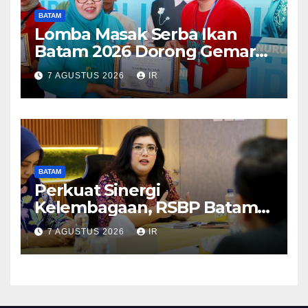
BATAM
Lomba Masak Serba Ikan
Batam 2026 Dorong Gemar
Makan Ikan
7 AGUSTUS 2026
IR
BATAM
Perkuat Sinergi
Kelembagaan, RSBP Batam
dan BPOM Pastikan
7 AGUSTUS 2026
IR
Pelayanan dan Ketersediaan
Obat Aman