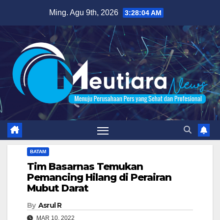
Skip
Ming. Agu 9th, 2026
3:28:05 AM
to
content
BATAM
Tim Basarnas Temukan
Pemancing Hilang di Perairan
Mubut Darat
By
Asrul R
MAR 10, 2022