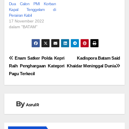
Dua Calon PMI Korban
Kapal Tenggelam di
Perairan Kabil
17 November 2022
dalam "BATAM"
Navigasi
Enam Satker Polda Kepri
Kadispora Batam Said
Raih Penghargaan Kategori
Khaidar Meninggal Dunia
pos
Pagu Terkecil
By
Asrul R