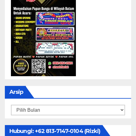
Arsip
Arsip
Hubungi: ‪+62 813-7147-0104‬ (Rizki)