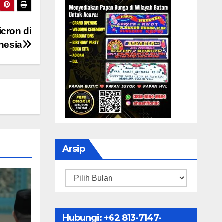
cron di
nesia
Arsip
Arsip
Hubungi: ‪+62 813-7147-