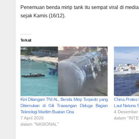
Penemuan benda mirip tank itu sempat viral di med
sejak Kamis (16/12).
Terkait
Kini Ditangani TNI AL, Benda Mirip Torpedo yang
China Protes
Ditemukan di Gili Trawangan Diduga Bagian
Laut Natuna 
Teknologi Maritim Buatan Cina
4 Desember
7 April 2026
dalam "INT
dalam "NASIONAL"