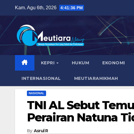
Skip
Kam. Agu 6th, 2026
4:41:37 PM
to
content
KEPRI
HUKUM
EKONOMI
INTERNASIONAL
MEUTIARAHIKMAH
NASIONAL
TNI AL Sebut Temu
Perairan Natuna T
By
Asrul R