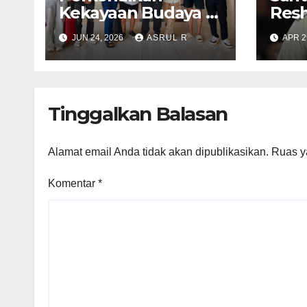
Kekayaan Budaya di
Resh
Kepri, Film
Digel
JUN 24, 2026
ASRUL R
APR 2
“Samudra di Atas
Men
Laut” Angkat Kisah
KSA
Anak Orang Laut
Abd
hin
Tinggalkan Balasan
KSP
Hiday
Alamat email Anda tidak akan dipublikasikan.
Ruas y
Komentar
*