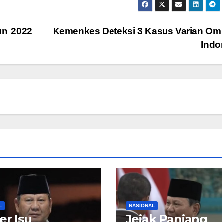
un 2022
Kemenkes Deteksi 3 Kasus Varian Omi
Indo
L
NASIONAL
er Isu
Jejak Panjang