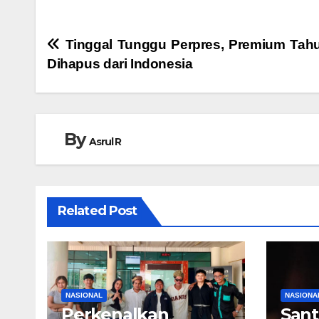
Navigasi
Tinggal Tunggu Perpres, Premium Tah
Dihapus dari Indonesia
pos
By
Asrul R
Related Post
NASIONAL
NASIONA
Perkenalkan
Sant