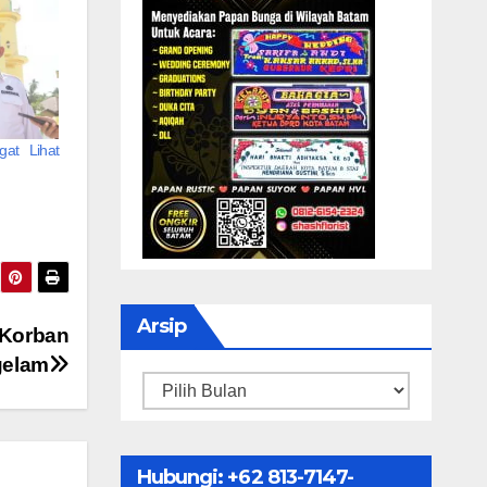
at Lihat
Arsip
 Korban
gelam
Arsip
Hubungi: ‪+62 813-7147-