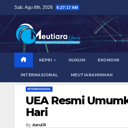
Skip
Sab. Agu 8th, 2026
6:27:19 AM
to
content
KEPRI
HUKUM
EKONOMI
INTERNASIONAL
MEUTIARAHIKMAH
INTERNASIONAL
UEA Resmi Umumkan
Hari
By
Asrul R