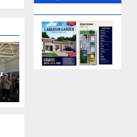
0104‬ (Rizki)
u