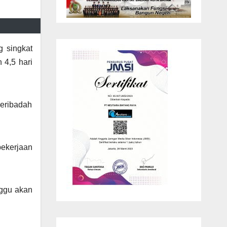
g singkat
 4,5 hari
beribadah
pekerjaan
nggu akan