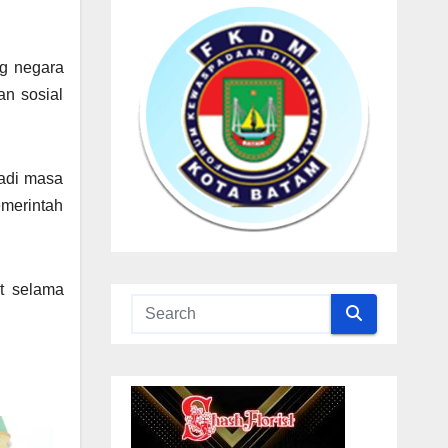
ng negara
n sosial
jadi masa
emerintah
t selama