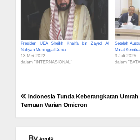
Presiden UEA Sheikh Khalifa bin Zayed Al
Setelah Austr
Nahyan Meninggal Dunia
Minat Kemitra
13 Mei 2022
3 Juli 2025
dalam "INTERNASIONAL"
dalam "BAT
Navigasi
Indonesia Tunda Keberangkatan Umrah
Temuan Varian Omicron
pos
By
Asrul R