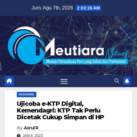
Skip
Jum. Agu 7th, 2026
2:03:27 AM
to
content
NASIONAL
Ujicoba e-KTP Digital,
Kemendagri: KTP Tak Perlu
Dicetak Cukup Simpan di HP
By
Asrul R
JAN 6, 2022