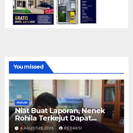
You missed
HUKUM
Niat Buat Laporan, Nenek
Rohila Terkejut Dapat
Bantuan dari Kabid Propam
6 AGUSTUS 2026
REDAKSI
Kombes Pol Eddwi