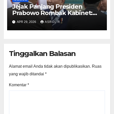
Jejak Panjang Presiden
Prabowo Rombak Kabinet:
Ganti Mendikti Saintek
APR 29, 2026
ASRUL R
sampai Geser Menteri
Lingkungan Hidup
Tinggalkan Balasan
Alamat email Anda tidak akan dipublikasikan.
Ruas
yang wajib ditandai
*
Komentar
*