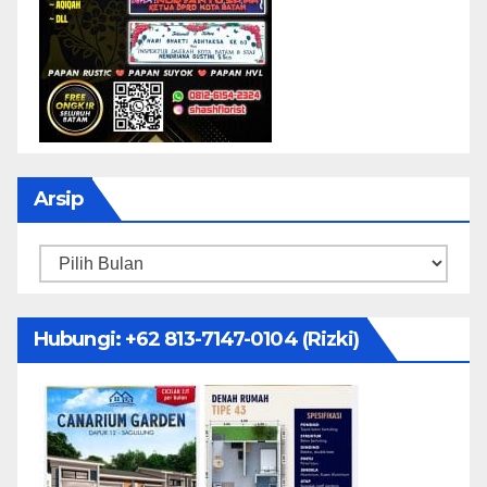
Arsip
Arsip
Hubungi: ‪+62 813-7147-0104‬ (Rizki)