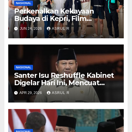
NASIONAL
Perkenalkan Kekayaan
Budaya di Kepri, Film
“Samudra di Atas Laut”
JUN 24, 2026
ASRUL R
Angkat Kisah Anak Orang
Laut
NASIONAL
Santer Isu Reshuffle Kabinet
Digelar Hari Ini, Mencuat
Nama Eks KSAD Dudung
APR 29, 2026
ASRUL R
Abdurachman hingga Ketum
KSPSI Jumhur Hidayat ‎
NASIONAL