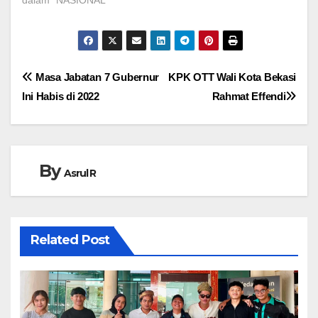
dalam "NASIONAL"
Navigasi
Masa Jabatan 7 Gubernur
KPK OTT Wali Kota Bekasi
Ini Habis di 2022
Rahmat Effendi
pos
By
Asrul R
Related Post