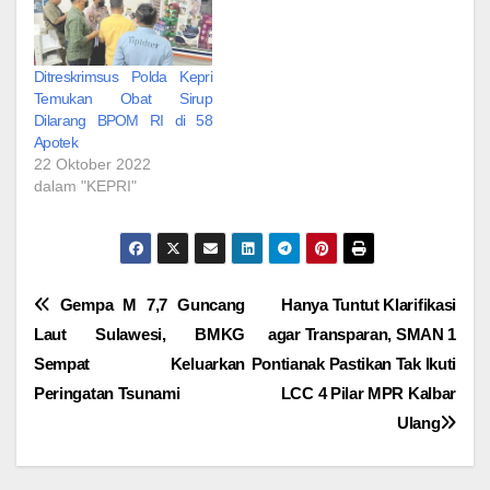
Ditreskrimsus Polda Kepri
Temukan Obat Sirup
Dilarang BPOM RI di 58
Apotek
22 Oktober 2022
dalam "KEPRI"
Navigasi
Gempa M 7,7 Guncang
Hanya Tuntut Klarifikasi
Laut Sulawesi, BMKG
agar Transparan, SMAN 1
pos
Sempat Keluarkan
Pontianak Pastikan Tak Ikuti
Peringatan Tsunami
LCC 4 Pilar MPR Kalbar
Ulang‎