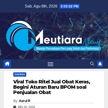
Skip
Sab. Agu 8th, 2026
3:03:03 PM
to
content
DAERAH
Viral Toko Ritel Jual Obat Keras,
Begini Aturan Baru BPOM soal
Penjualan Obat‎
By
Asrul R
MEI 20, 2026