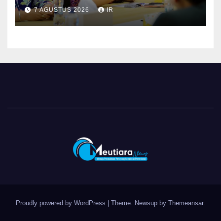
dan BPOM Pastikan
7 AGUSTUS 2026
IR
Pelayanan dan Ketersediaan
Obat Aman
Proudly powered by WordPress
|
Theme: Newsup by
Themeansar
.