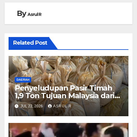
By
Asrul R
Related Post
DAERAH
Penyeludupan Pasir Timah
1,9 Ton Tujuan Malaysia dari
Karimun Berhasil Digagalkan
JUL 22, 2026
ASRUL R