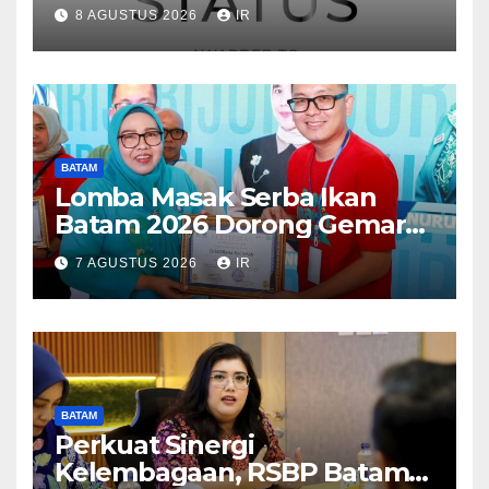
Dunia, Raih Diamond Status
8 AGUSTUS 2026
IR
dari WSO
BATAM
Lomba Masak Serba Ikan
Batam 2026 Dorong Gemar
Makan Ikan
7 AGUSTUS 2026
IR
BATAM
Perkuat Sinergi
Kelembagaan, RSBP Batam